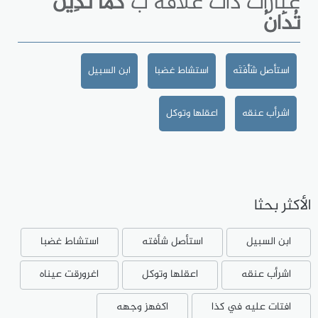
عبارات ذات علاقة ب
كما تَدِينُ
تُدَانُ
استأصل شَأْفَتَه
استشاط غضبا
ابن السبيل
اشرأب عنقه
اعقلها وتوكل
الأكثر بحثا
ابن السبيل
استأصل شأفته
استشاط غضبا
اشرأب عنقه
اعقلها وتوكل
اغرورقت عيناه
افتات عليه في كذا
اكفهز وجهه