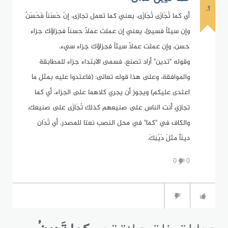
1.
أي كما تُجَازَى تُجَازَى، يعني كما تعمل تجازى، إنْ حَسَناً فَحَسَنٌ
وإن سيئاً فسيئ، يعني إن عملت عملاً حسناً فجزاؤك جزاء
حسن، وإن عملت عملاً سيئاً فجزاؤك جزاء سيء.
وقوله "تدين" أراد تصنع، فسمى الابتداء جزاء للمطابقة
والموافقة، وعلى هذا قوله تعالى: (فاعتدوا عليه بمثل ما
اعتدى عليكم) ويجوز أن يجري كلاهما على الجزاء، أي كما
تجازي أنت الناس على صنيعهم كذلك تُجَازَى على صنيعك،
والكاف في "كما" في محل النصب نعتا للمصدر، أي تُدَان
دينَاً مثلَ دَيْنِكَ.
0
0