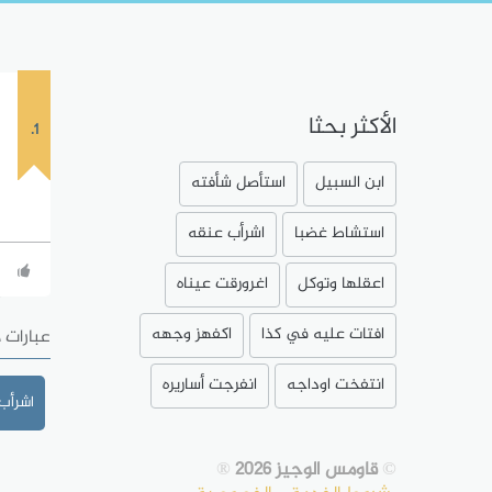
الأكثر بحثا
1.
ابن السبيل
استأصل شأفته
استشاط غضبا
اشرأب عنقه
اعقلها وتوكل
اغرورقت عيناه
افتات عليه في كذا
اكفهز وجهه
عبارات 
انتفخت اوداجه
انفرجت أساريره
اشرأب
©
قاومس الوجيز 2026
®