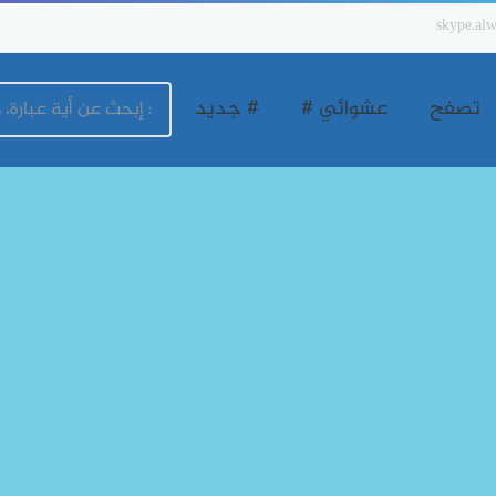
skype.alw
تصفح
عشوائي #
# جديد