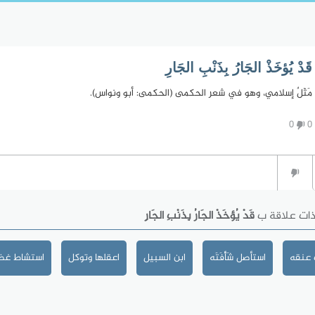
قَدْ يُؤخَذْ الجَارُ بِذَنْبِ الجَارِ
مَثَلٌ إسلامي، وهو في شعر الحكمى (الحكمى: أبو ونواس).
0
0
ذات علاقة ب
قَدْ يُؤخَذْ الجَارُ بِذَنْبِ الجَارِ
 عنقه
استأصل شَأْفَتَه
ابن السبيل
اعقلها وتوكل
استشاط غضب