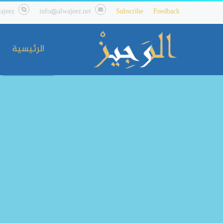
ajeez
info@alwajeez.net
Subscribe
Feedback
الرئيسية