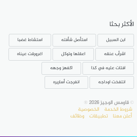
الأكثر بحثا
ابن السبيل
استأصل شأفته
استشاط غضبا
اشرأب عنقه
اعقلها وتوكل
اغرورقت عيناه
افتات عليه في كذا
اكفهز وجهه
انتفخت اوداجه
انفرجت أساريره
©
قاومس الوجيز 2026
®
شروط الخدمة
الخصوصية
أعلن معنا
تطبيقات
وظائف