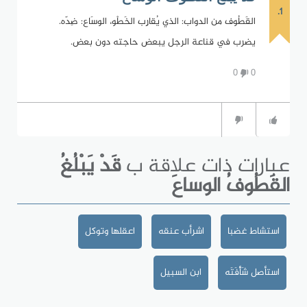
1.
القَطُوف من الدواب: الذي يُقارِب الخَطْو، الوسَاع: ضِدّه.
يضرب في قناعة الرجل يبعض حاجته دون بعض.
0
0
عبارات ذات علاقة ب
قَدْ يَبْلُغُ
القَطُوفُ الوساعَ
استشاط غضبا
اشرأب عنقه
اعقلها وتوكل
استأصل شَأْفَتَه
ابن السبيل