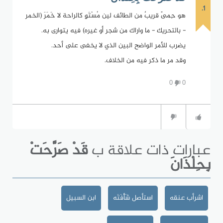
1.
هو حِمىً قريبٌ من الطائف لين مُسْتَوٍ كالراحة لا خَمَرَ (الخمر
- بالتحريك - ما واراك من شجر أو غيره) فيه يتوارى به.
يضرب للأمر الواضح البين الذي لا يخفى على أحد.
وقد مر ما ذكر فيه من الخلاف.
0
0
عبارات ذات علاقة ب
قَدْ صَرَّحَتْ
بِحِلْذَانَ
اشرأب عنقه
استأصل شَأْفَتَه
ابن السبيل