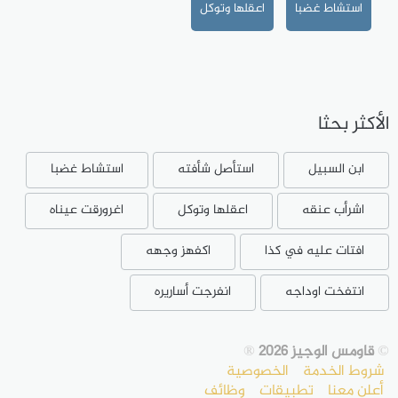
استشاط غضبا
اعقلها وتوكل
الأكثر بحثا
ابن السبيل
استأصل شأفته
استشاط غضبا
اشرأب عنقه
اعقلها وتوكل
اغرورقت عيناه
افتات عليه في كذا
اكفهز وجهه
انتفخت اوداجه
انفرجت أساريره
©
قاومس الوجيز 2026
®
شروط الخدمة
الخصوصية
أعلن معنا
تطبيقات
وظائف