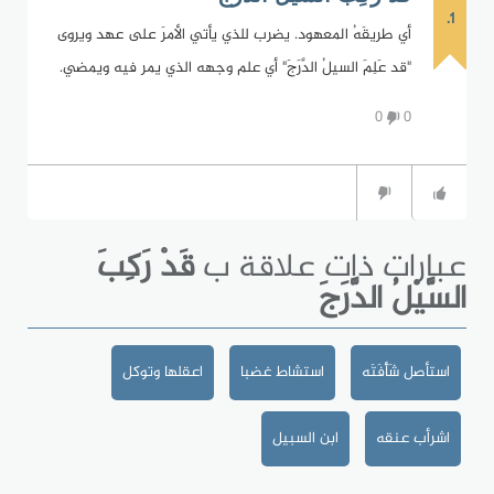
1.
أي طريقَهُ المعهود. يضرب للذي يأتي الأمرَ على عهد ويروى
"قد عَلِمَ السيلُ الدَّرَجَ" أي علم وجهه الذي يمر فيه ويمضي.
0
0
عبارات ذات علاقة ب
قَدْ رَكِبَ
السَّيْلُ الدَّرَجَ
استأصل شَأْفَتَه
استشاط غضبا
اعقلها وتوكل
اشرأب عنقه
ابن السبيل