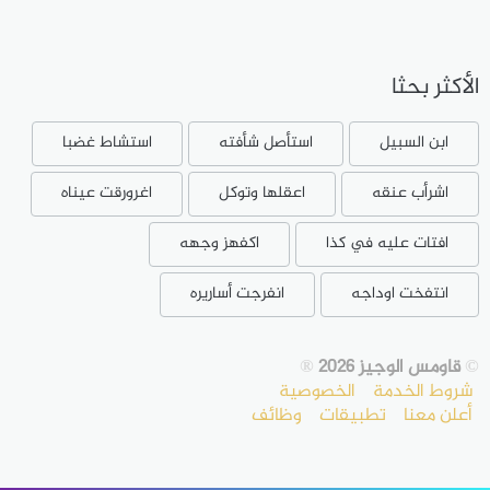
الأكثر بحثا
ابن السبيل
استأصل شأفته
استشاط غضبا
اشرأب عنقه
اعقلها وتوكل
اغرورقت عيناه
افتات عليه في كذا
اكفهز وجهه
انتفخت اوداجه
انفرجت أساريره
©
قاومس الوجيز 2026
®
شروط الخدمة
الخصوصية
أعلن معنا
تطبيقات
وظائف