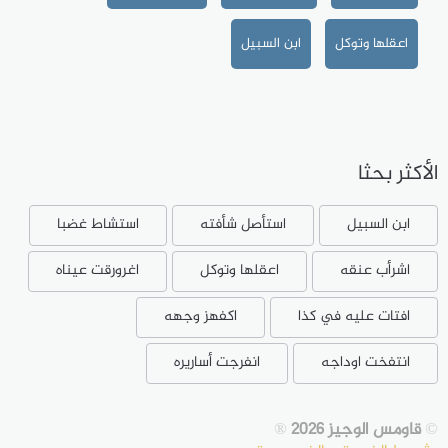
اعقلها وتوكل
ابن السبيل
الأكثر بحثا
ابن السبيل
استأصل شأفته
استشاط غضبا
اشرأب عنقه
اعقلها وتوكل
اغرورقت عيناه
افتات عليه في كذا
اكفهز وجهه
انتفخت اوداجه
انفرجت أساريره
©
قاومس الوجيز 2026
®