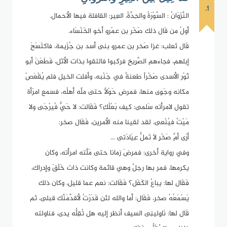
1.
النَّزَوَانُ : السَّوْرَةُ والحِدَّةُ، العِيرِ: القافلة فيها الأحمال.
أولُ من قَال ذلك صَخْر بن عمْرو أخو الخَنْسَاء.
قَال ثعلب: غزا صَخر بن عمرو بنى أسد بن جُزَيمة، فاكتَسَحَ
إبلهم، فجاءهم الصَّرِيخ فركبوا فالتقوا بذات الأثل، فَطَعَنَ أبو
ثَوْر الأسدى صَخْراً طعنةً في جَنْبه، وأفلت الخيل فلم يُقْعَصْ
مكانه وجَوِى منها، فمرض حَوْلاً حتى ملَّه أهلُه، فسمع امرَأة
تقول لامرأته سَلمى: كيف بَعْلُكِ؟ فَقَالت: لا حَيٌّ فُيرْجَى ولا
مَيْتٌ فيُنْعى، لقد لقينا منه الأمرين، فَقَال صخر:
أرَى أمَّ صَخْرِ لاَ تَملُّ عِيَادَتى ...
وفي رواية أخرى: فمرضَ زمانا حتى مَلَّته امرأته، وكان
يكرمها، فمر بها رجلٌ وهي قائمة وكانت ذات خَلْقَ وإدراك،
فَقَال لها: يباعُ الكَفَل؟ فَقَالت: نعم عما قليل، وكان ذلك
يَسْمَعُهُ صخر، فَقَال: أما والله لئن قَدَرْتُ لأقدِّمَنَّك قبلى، ثم
قَال لها: نَاوِلينِى السيف أنظر إليه هل تُقِلُّه يدى، فناولته