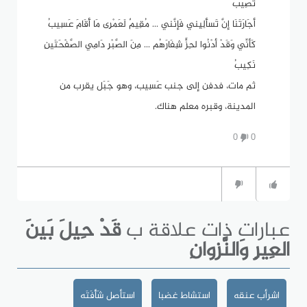
تُصِيبُ
أجَارَتَنَا إنَّ تَسأَلِيِني فَإنَّني ... مُقِيمٌ لَعَمْرِى مَا أَقَامَ عَسِيبُ
كَأنِّي وَقَدْ أدْنُوا لحِزٍّ شِفَارَهُم ... مِنَ الصَّبْرِ دَامِي الصَّفْحَتَينِ
نَكِيبُ
ثم مات، فدفن إلى جنب عَسِيب، وهو جَبَل يقرب من
المدينة، وقبره معلم هناك.
0
0
عبارات ذات علاقة ب
قَدْ حِيلَ بَينَ
العِيرِ وَالنَّزوانِ
اشرأب عنقه
استشاط غضبا
استأصل شَأْفَتَه