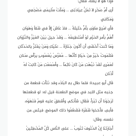
فإذا هو لا يٌقْلُّه، فَقَال:
أرى أمَّ صَخْرٍ لا تَمَلُّ عِيَادَتِى ... وَمَلَّتْ سُلَيمَى مَضْجَعِي
وَمَكَانِي
فأي امْرئٍ سَاوَى بأمٍّ حَلَيلَةً ... فلاَ عَاشَ إلاَّ فِي شَقاً وَهَوَانِ
أُهُمُّ بأمرِ الحَزْمِ لَوْ أسْتَطِيعُهُ ... وَقَدْ حِيلَ بَيْنَ العَيْرُّ والنَّزَوَانِ
وَمَا كُنتُ أَخْشَى أن أكُونَ جَنَازَةً ... عَلَيْكِ وَمَنْ يَغْتَرُّ بِالحَدْثَانِ
فَللْمَوتُ خَيْرٌ مِنْ حَيَاةٍ كأنَّها ... مُعَرَّسُ يُعْسُوبٍ بِرَأْسِ سَنانِ
لَعَمْرِى لَقَدْ نَبَّهْتِ مَنْ كَانَ نَائِمَاً ... وأسْمَعْتِ مَنْ كَانِتْ لَهُ
أذُنَانِ
قَال أبو عبيدة: فلما طال بهِ البَلاَء وقد نَتَأت قطعة من
جنبه مثل اللبد في موضع الطعنة قيل له: لو قطعتها
لَرَجَوْنا أن تَبْرأ، فَقَال: شأنكم، وأشفقَ عليه قومٌ فَنَهَوْه،
فأبى، فأخذوا شَفْرَة فَقَطَعُوا ذلك الموضع، فيئس من
نفسه، وقَال:
أجَارَتَنَا إنَّ الحُتُوفَ تَنُوبُ ... على النَّاسِ كُلَّ المُخْطِئينُ