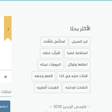
الأكثر بحثا
1.
ابن السبيل
استأصل شأفته
استشاط غضبا
اشرأب عنقه
اعقلها وتوكل
اغرورقت عيناه
افتات عليه في كذا
اكفهز وجهه
انتفخت اوداجه
انفرجت أساريره
عبارات 
©
قاومس الوجيز 2026
®
اعقلها