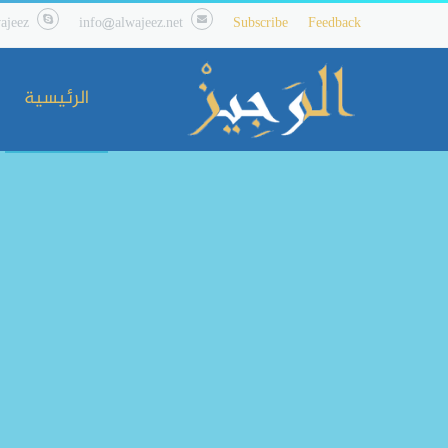
ajeez
info@alwajeez.net
Subscribe
Feedback
الرئيسية