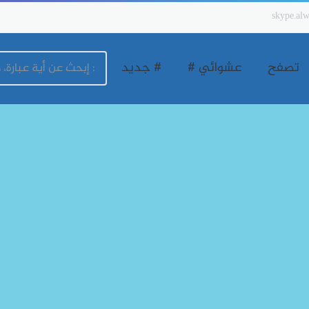
skype.alw
تصفح
عشوائي #
# جديد