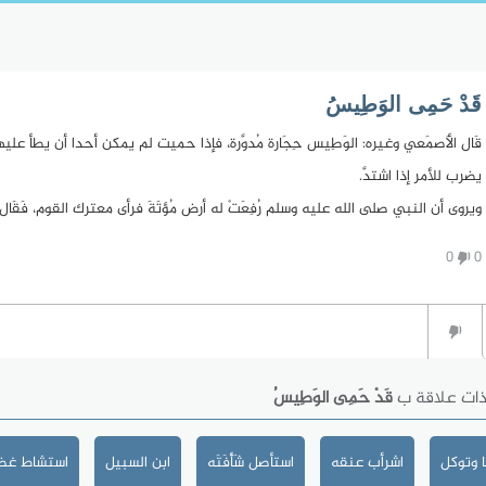
قَدْ حَمِى الوَطِيسُ
قَال الأَصمَعي وغيره: الوَطِيس حِجَارة مُدوَّرة، فإذا حميت لم يمكن أحدا أن يطأ عليها
يضرب للأمر إذا اشتدَّ.
ويروى أن النبي صلى الله عليه وسلم رُفِعَتْ له أرض مُؤتَةَ فرأى معترك القوم، فَقَال: 
0
0
ذات علاقة ب
قَدْ حَمِى الوَطِيسُ
 وتوكل
اشرأب عنقه
استأصل شَأْفَتَه
ابن السبيل
استشاط غضب