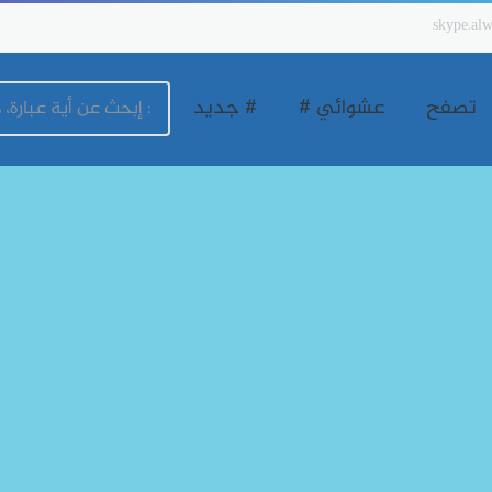
skype.alw
تصفح
عشوائي #
# جديد