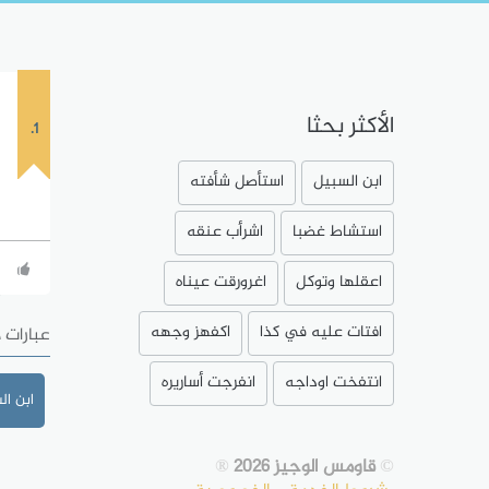
الأكثر بحثا
1.
ابن السبيل
استأصل شأفته
استشاط غضبا
اشرأب عنقه
اعقلها وتوكل
اغرورقت عيناه
افتات عليه في كذا
اكفهز وجهه
عبارات 
انتفخت اوداجه
انفرجت أساريره
ابن ال
©
قاومس الوجيز 2026
®