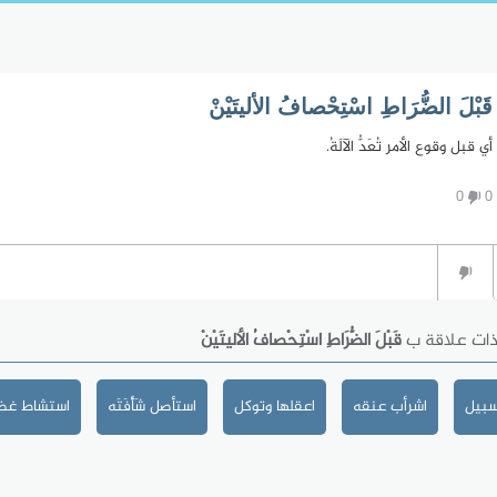
قَبْلَ الضُّرَاطِ اسْتِحْصافُ الأليتَيْنْ
أي قبل وقوع الأمر تُعَدُّ الآلَةُ.
0
0
ذات علاقة ب
قَبْلَ الضُّرَاطِ اسْتِحْصافُ الأليتَيْنْ
سبيل
اشرأب عنقه
اعقلها وتوكل
استأصل شَأْفَتَه
استشاط غضب