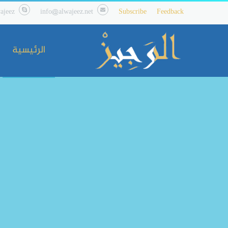
ajeez
info@alwajeez.net
Subscribe
Feedback
الرئيسية