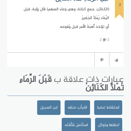
1.
(الكنائن: جمع كنانة، وهى وعاء السهم) قَال رؤبة، قبل
الرِّمَاء يُمْلأ الجَفيرُ.
أي تؤخذ أُهبَةَ الأمر قبل وُقوعه.
2
3
عبارات ذات علاقة ب
قَبْلَ الرِّمَاءِ
تُمْلأ الكَنَائِنُ
استشاط غضبا
اشرأب عنقه
ابن السبيل
اعقلها وتوكل
استأصل شَأْفَتَه