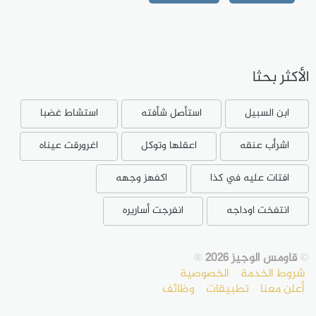
الأكثر بحثا
ابن السبيل
استأصل شأفته
استشاط غضبا
اشرأب عنقه
اعقلها وتوكل
اغرورقت عيناه
افتات عليه في كذا
اكفهز وجهه
انتفخت اوداجه
انفرجت أساريره
©
قاومس الوجيز 2026
®
شروط الخدمة
الخصوصية
أعلن معنا
تطبيقات
وظائف