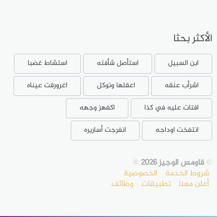
الأكثر بحثا
ابن السبيل
استأصل شأفته
استشاط غضبا
اشرأب عنقه
اعقلها وتوكل
اغرورقت عيناه
افتات عليه في كذا
اكفهز وجهه
انتفخت اوداجه
انفرجت أساريره
©
قاومس الوجيز 2026
®
شروط الخدمة
الخصوصية
أعلن معنا
تطبيقات
وظائف