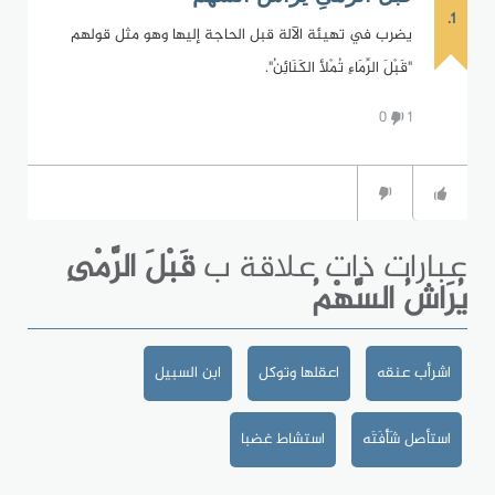
1.
يضرب في تهيئة الآلة قبل الحاجة إليها وهو مثل قولهم
"قَبْلَ الرِّمَاءِ تُمْلأ الكَنَائِنُ".
0
1
عبارات ذات علاقة ب
قَبْلَ الرَّمْىِ
يُرَاشُ السَّهْمُ
اشرأب عنقه
اعقلها وتوكل
ابن السبيل
استأصل شَأْفَتَه
استشاط غضبا