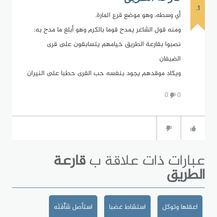
1.
أي وسطه، وهو موضع قرع المارة.
ومنه قول الشاعر يمدح قوما بالكرم وهو أبلغ ما مدح به:
نصبوا بقارعة الطريق خيامهم يتسابقون على قرى
الضيفان
ويكاد موقدهم يجود بنفسه حب القرى حطبا على النيران
0
0
عبارات ذات علاقة ب
قارعة
الطريق
اعقلها وتوكل
استشاط غضبا
استأصل شَأْفَتَه