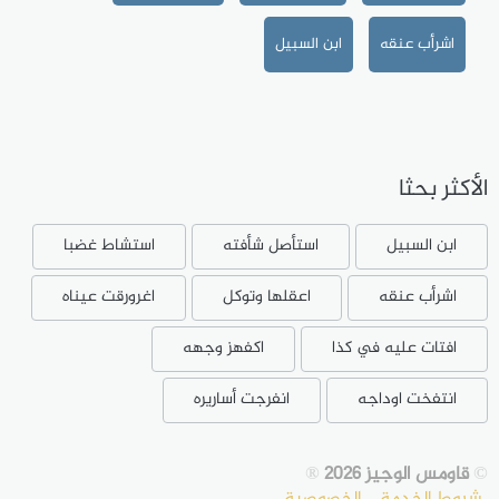
اشرأب عنقه
ابن السبيل
الأكثر بحثا
ابن السبيل
استأصل شأفته
استشاط غضبا
اشرأب عنقه
اعقلها وتوكل
اغرورقت عيناه
افتات عليه في كذا
اكفهز وجهه
انتفخت اوداجه
انفرجت أساريره
©
قاومس الوجيز 2026
®