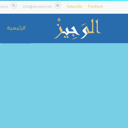
ajeez
info@alwajeez.net
Subscribe
Feedback
الرئيسية