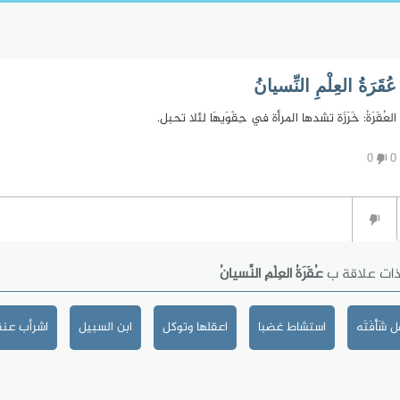
عُقَرَةُ العِلْمِ النِّسيانُ
العُقَرَةُ: خَرَزَة تشدها المرأة في حِقْوَيهَا لئلا تحبل.
0
0
ذات علاقة ب
عُقَرَةُ العِلْمِ النِّسيانُ
شَأْفَتَه
استشاط غضبا
اعقلها وتوكل
ابن السبيل
اشرأب عنق