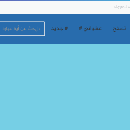
skype.alw
تصفح
عشوائي #
# جديد