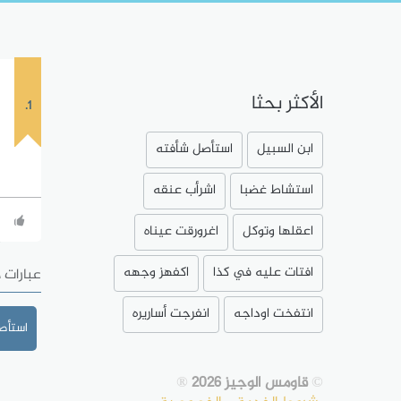
الأكثر بحثا
1.
ابن السبيل
استأصل شأفته
استشاط غضبا
اشرأب عنقه
اعقلها وتوكل
اغرورقت عيناه
افتات عليه في كذا
اكفهز وجهه
عبارات 
انتفخت اوداجه
انفرجت أساريره
استأصل 
©
قاومس الوجيز 2026
®