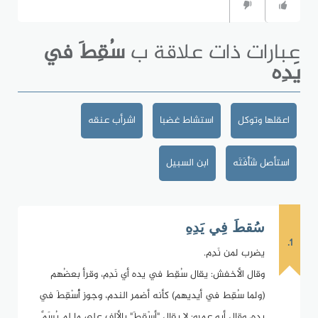
عبارات ذات علاقة ب
سُقِطَ في
يَدِه
اعقلها وتوكل
استشاط غضبا
اشرأب عنقه
استأصل شَأْفَتَه
ابن السبيل
سُقطَ فِي يَدِهِ
1.
يضرب لمن نَدِم.
وقال الأخفش: يقال سُقِط في يده أي نَدِم، وقرأ بعضُهم
(ولما سُقِط في أيديهم) كأنه أضمر الندم، وجوز أُسْقِطَ في
يده، وقال أبو عمرو: لا يقال "أسْقِطَ" بالألف على ما لم يُسَمَّ