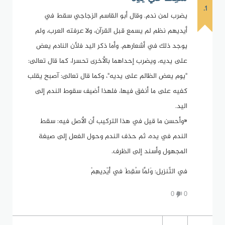
1.
يضرب لمن ندم. وقال أبو القاسم الزجاجي سقط في
أيديهم نظم لم يسمع قبل القرآن، ولا عرفته العرب، ولم
يوجد ذلك في أشعارهم. وأما ذكر اليد فلأن النادم يعض
على يديه، ويضرب إحداهما بالأخرى تحسرا، كما قال تعالى:
"يوم يعض الظالم على يديه"، وكما قال تعالى: آصبح يقلب
كفيه على ما أنفق فيها، فلهذا أضيف سقوط الندم إلى
اليد.
«وأحسن ما قيل في هذا التركيب أن الأصل فيه: سقط
الندم في يده، ثم حذف الندم وحول الفعل إلى صيغة
المجهول وأسند إلى الظرف.
في التَّنزيل: وَلَمَّا سُقِطَ في أَيْدِيهِمْ
0
0