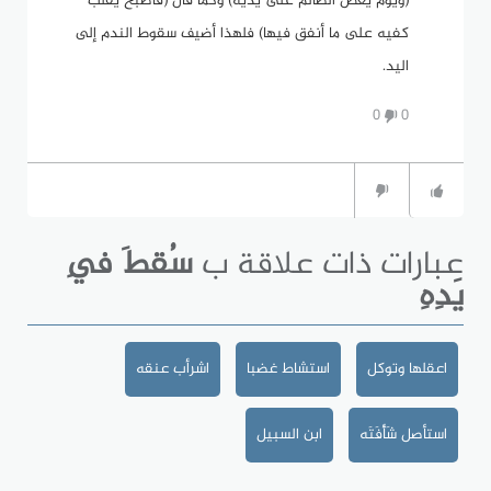
(ويومَ يعضُّ الظالم على يَدَيْه) وكما قال (فأصْبَحَ يُقَلِّبُ
كفيه على ما أنفق فيها) فلهذا أضيف سقوط الندم إلى
اليد.
0
0
عبارات ذات علاقة ب
سُقطَ فِي
يَدِهِ
اعقلها وتوكل
استشاط غضبا
اشرأب عنقه
استأصل شَأْفَتَه
ابن السبيل