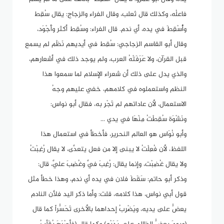
فاعلُه، وكذلك قال ثعلب، وقال الفراء والزجاج: يقال سُقِط
وأُسْقِطَ في يده، أي ندم. قال الفراء: وسُقِط أكثر وأَجْوَد،
وقال أبو القاسم الزجاجي: سُقِط في أيديهم نَظْم لم يسمع
قبل القرآن، ولا عَرَفَتْهُ العرب، ولم يوجد ذلك في أشعارهم،
والذي يدل على ذلك أن شعراء الإسلام لما سمعوا هذا
النظم واستعملوه في كلامهم، خفي عليهم وجهُ
الاستعمال، لأن عاداتهم لم تَجْرِ به، فقال أبو نواس:
ونَشْوَة سُقِطْتُ مِنْهَا في يدي ...
وأبو نُوَاس هو العالم النحرير، فأخطأ في استعمال هذا
اللفظ، لأن فُعِلْتُ لا يبنى إلا من فعل يتعدَّى، لا يقال رُغِبْتُ
ولا يقال غُضِبْت، وإنما يقال: رُغِبَ فيَّ وغُضِبَ عليَّ، قال:
وذكر أبو حاتم: سَقَطَ فلان في يده أي ندم، وهذا خطأ مثل
قول أبي نواس، هذا كلامه، قلت: وأما ذكر اليد فلأن النادم
يعضُّ على يديه، ويَضْرِبُ إحداهما بالأخرى تَحَسُّراً كما قال