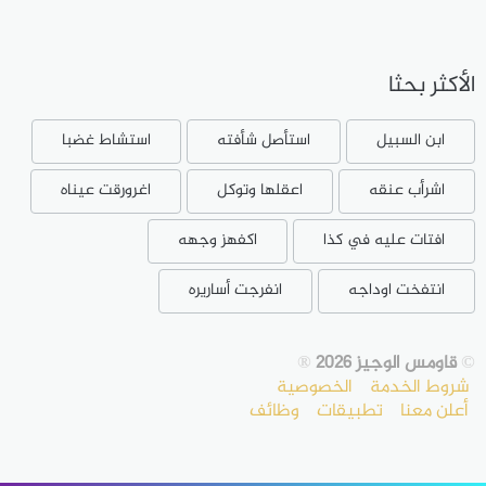
الأكثر بحثا
ابن السبيل
استأصل شأفته
استشاط غضبا
اشرأب عنقه
اعقلها وتوكل
اغرورقت عيناه
افتات عليه في كذا
اكفهز وجهه
انتفخت اوداجه
انفرجت أساريره
©
قاومس الوجيز 2026
®
شروط الخدمة
الخصوصية
أعلن معنا
تطبيقات
وظائف