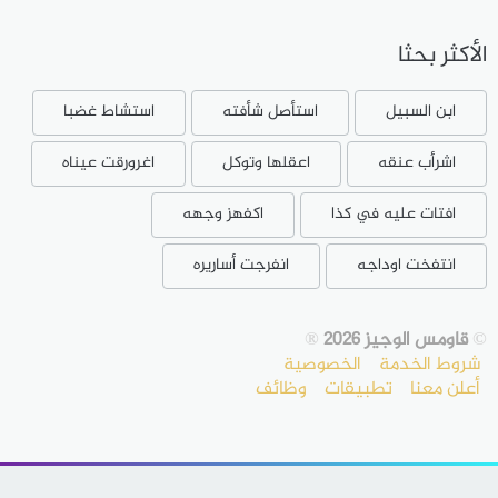
الأكثر بحثا
ابن السبيل
استأصل شأفته
استشاط غضبا
اشرأب عنقه
اعقلها وتوكل
اغرورقت عيناه
افتات عليه في كذا
اكفهز وجهه
انتفخت اوداجه
انفرجت أساريره
©
قاومس الوجيز 2026
®
شروط الخدمة
الخصوصية
أعلن معنا
تطبيقات
وظائف