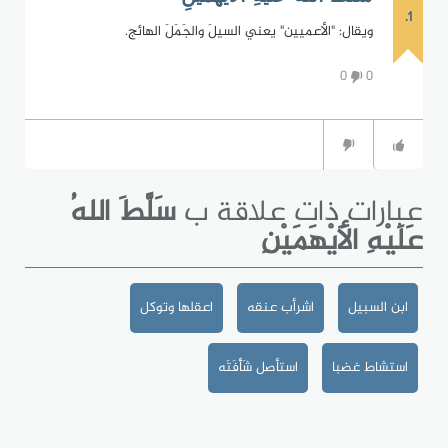
1.
ويقال: "الأعميين" يعني السيلَ والجَمَلَ الهائج.
0
0
عبارات ذات علاقة ب
سَلَّطَ اللهُ
عَلَيْهِ الأَيْهَمَيْنِ
ابن السبيل
اشرأب عنقه
اعقلها وتوكل
استشاط غضبا
استأصل شَأْفَتَه