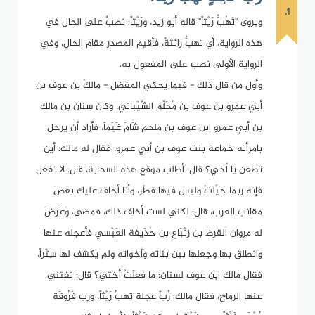
1.
ويروى "تَهُبُّ رَيْثاً" قاله أبو زيد، ورَيْثاً: نصبٌ على الحال في
هذه الرواية، أي تهبُّ رائثةً، فأقيم المصدر مقام الحال، وفي
الرواية الأولى نصب على المفعول به.
وأول من قال ذلك - فيما يحكي المفضل - مالكُ بن عوف بن
أبي عمرو بن عوف بن مُحَلِّم الشَّيْباني، وكان سنان بن مالك
بن أبي عمرو ابن عوف بن ملحم شَامَ غَيْماً، فأراد أن يرحل
بامرأته خماعة بنت عوف بن أبي عمرو، فقال له مالك: أين
تظعن يا أخي؟ قال: أطلب موقع هذه السحابة، قال: لا تفعل
فإنه ربما خَيَّلَتْ وليس فيها قَطْر، وأنا أخاف عليك بعضَ
مقانب العرب، قال: لكني لست أخاف ذلك، فمضى، وَعَرَضَ
له مروان القرظ بن زِنْبَاع بن حُذَيفة العَبْسي فأعجله عنها
وانطلق بها وجعلها بين بناته وأخواته ولم يكشف لها سِتْراً،
فقال مالك ابن عوف لسنان: ما فعلَتْ أختي؟ قال: نفتني
عنها الرماح، فقال مالك: رُبَّ عجلة تهبُ رَيْثاً، ورب فَرُوقَة