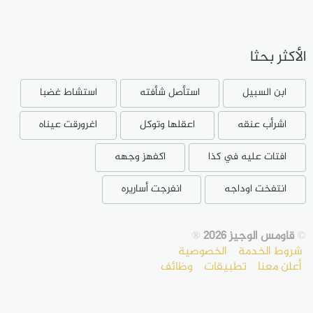
الأكثر بحثا
ابن السبيل
استأصل شأفته
استشاط غضبا
اشرأب عنقه
اعقلها وتوكل
اغرورقت عيناه
افتات عليه في كذا
اكفهز وجهه
انتفخت اوداجه
انفرجت أساريره
©
قاومس الوجيز 2026
®
شروط الخدمة
الخصوصية
أعلن معنا
تطبيقات
وظائف