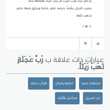
يُدْعَى لَيْثاً، ورب غَيْثٍ لم يكن غَيْثاً، فأرسلها مثلا.
يضرب للرجل يشتدُّ حرصه على حاجة ويخرق فيها حتى
تذهب كلها.
11
16
عبارات ذات علاقة ب
رُبَّ عَجَلَةٍ
تَهَبُ رَيْثاً.
استشاط غضبا
اعقلها وتوكل
اشرأب عنقه
ابن السبيل
استأصل شَأْفَتَه