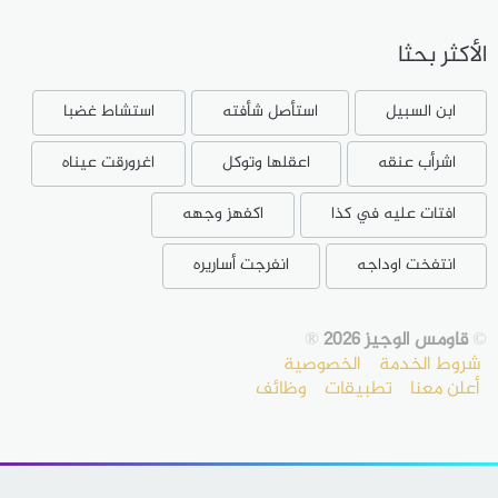
الأكثر بحثا
ابن السبيل
استأصل شأفته
استشاط غضبا
اشرأب عنقه
اعقلها وتوكل
اغرورقت عيناه
افتات عليه في كذا
اكفهز وجهه
انتفخت اوداجه
انفرجت أساريره
©
قاومس الوجيز 2026
®
شروط الخدمة
الخصوصية
أعلن معنا
تطبيقات
وظائف