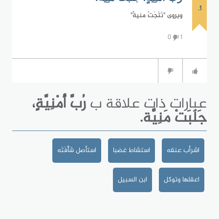
1.
ويروى "نَتَجَتْ منيةً"
0
1
عبارات ذات علاقة ب
رُبَّ أُمْنِيَّةٍ،
جَلَبَتْ مَنِيَّة.
اشرأب عنقه
استشاط غضبا
استأصل شَأْفَتَه
اعقلها وتوكل
ابن السبيل