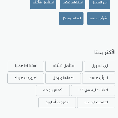
ابن السبيل
استشاط غضبا
استأصل شَأْفَتَه
اشرأب عنقه
اعقلها وتوكل
الأكثر بحثا
ابن السبيل
استأصل شأفته
استشاط غضبا
اشرأب عنقه
اعقلها وتوكل
اغرورقت عيناه
افتات عليه في كذا
اكفهز وجهه
انتفخت اوداجه
انفرجت أساريره