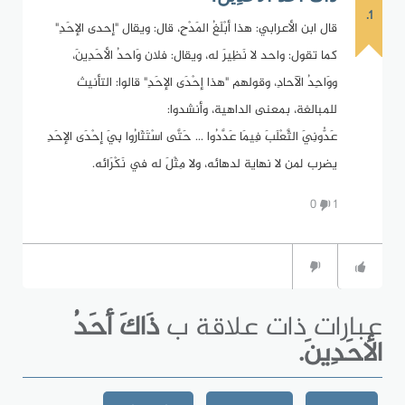
1.
قال ابن الأعرابي: هذا أبْلَغُ المَدْحِ، قال: ويقال "إحدى الإحَدِ"
كما تقول: واحد لا نَظِيرَ له، ويقال: فلان وَاحدُ الأحَدِينَ،
ووَاحِدُ الآحادِ، وقولهم "هذا إحْدَى الإحَدِ" قالوا: التأنيث
للمبالغة، بمعنى الداهية، وأنشدوا:
عَدُّونِيَ الثَّعْلَبَ فِيمَا عَدَّدُوا ... حَتَّى اسْتَثَارُوا بِيَ إحْدَى الإحَدِ
يضرب لمن لا نهاية لدهائه، ولا مِثْلَ له في نَكْرَائه.
0
1
عبارات ذات علاقة ب
ذَاكَ أَحَدُ
الأحَدِينَ.