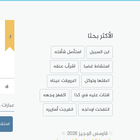
الأكثر بحثا
1.
ابن السبيل
استأصل شأفته
استشاط غضبا
اشرأب عنقه
اعقلها وتوكل
اغرورقت عيناه
افتات عليه في كذا
اكفهز وجهه
عبارات 
انتفخت اوداجه
انفرجت أساريره
استشا
©
قاومس الوجيز 2026
®