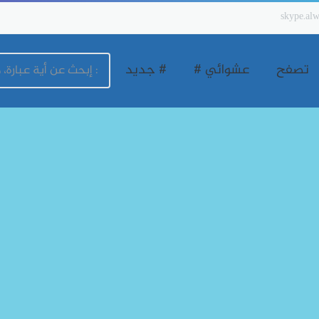
skype.alw
تصفح
عشوائي #
# جديد