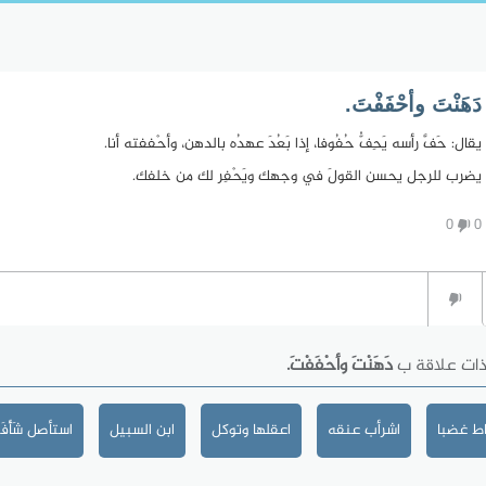
دَهَنْتَ وأحْفَفْتَ.
يقال: حَفَّ رأسه يَحِفُّ حُفُوفا، إذا بَعُدَ عهدُه بالدهن، وأحْففته أنا.
يضرب للرجل يحسن القولَ في وجهك ويَحْفِر لك من خلفك.
0
0
ذات علاقة ب
دَهَنْتَ وأحْفَفْتَ.
ط غضبا
اشرأب عنقه
اعقلها وتوكل
ابن السبيل
استأصل شَأْفَت