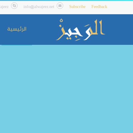
ajeez
info@alwajeez.net
Subscribe
Feedback
الرئيسية