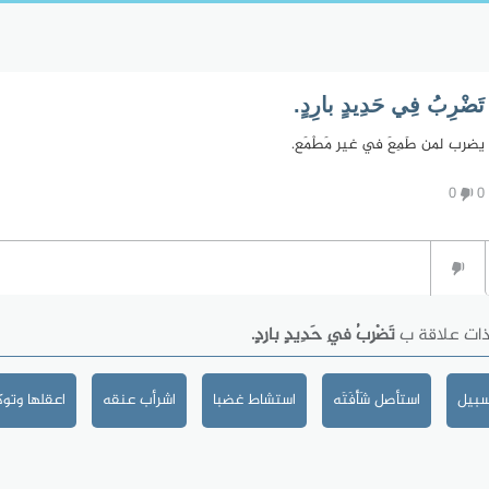
تَضْرِبُ فِي حَدِيدٍ بارِدٍ.
يضرب لمن طَمِعَ في غير مَطْمَع.
0
0
ذات علاقة ب
تَضْرِبُ فِي حَدِيدٍ بارِدٍ.
سبيل
استأصل شَأْفَتَه
استشاط غضبا
اشرأب عنقه
اعقلها وتو