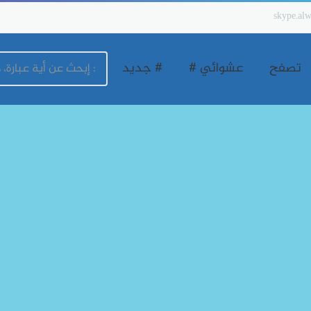
skype.alw
تصفح
عشوائي #
# جديد