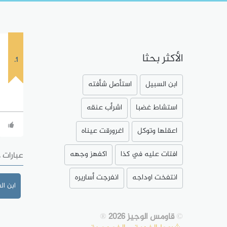
الأكثر بحثا
1.
ابن السبيل
استأصل شأفته
استشاط غضبا
اشرأب عنقه
اعقلها وتوكل
اغرورقت عيناه
افتات عليه في كذا
اكفهز وجهه
عبارات 
انتفخت اوداجه
انفرجت أساريره
ابن ال
©
قاومس الوجيز 2026
®