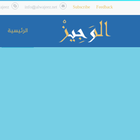
ajeez
info@alwajeez.net
Subscribe
Feedback
الرئيسية