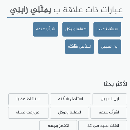
عبارات ذات علاقة ب
بِمِثْلِي زابِنِي
استشاط غضبا
اعقلها وتوكل
اشرأب عنقه
ابن السبيل
استأصل شَأْفَتَه
الأكثر بحثا
ابن السبيل
استأصل شأفته
استشاط غضبا
اشرأب عنقه
اعقلها وتوكل
اغرورقت عيناه
افتات عليه في كذا
اكفهز وجهه