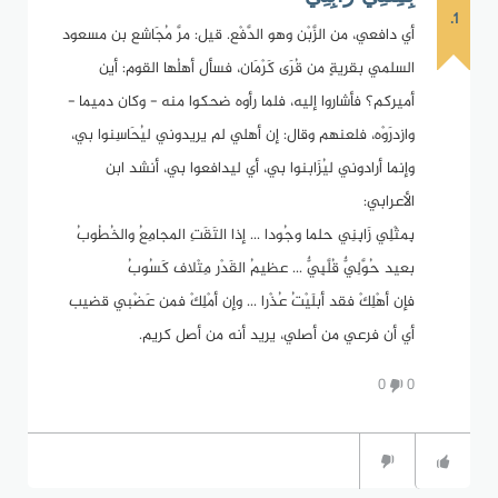
1.
أي دافعي، من الزَّبْن وهو الدَّفْع. قيل: مرَّ مُجَاشع بن مسعود
السلمي بقريةٍ من قُرَى كَرْمَان، فسأل أهلُها القوم: أين
أميركم؟ فأشاروا إليه، فلما رأوه ضحكوا منه - وكان دميما -
وازدرَوْه، فلعنهم وقال: إن أهلي لم يريدوني ليُحَاسِنوا بي،
وإنما أرادوني ليُزَابنوا بي، أي ليدافعوا بي، أنشد ابن
الأعرابي:
بِمثْلِي زَابِنِي حلما وجُودا ... إذا التَقَتِ المجامِعُ والخُطُوبُ
بعيد حُوَّلِيٌّ قُلَّبِيٌّ ... عظيمُ القَدْر مِتْلاف كَسُوبُ
فإن أهْلِكْ فقد أبلَيْتُ عُذْرا ... وإن أمْلِكْ فمن عَضْبي قضيب
أي أن فرعي من أصلي، يريد أنه من أصل كريم.
0
0