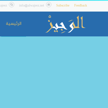
ajeez
info@alwajeez.net
Subscribe
Feedback
الرئيسية