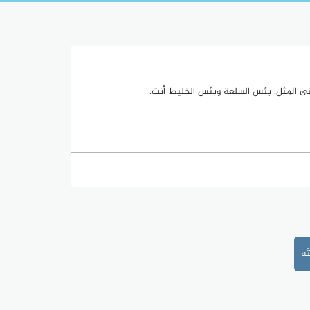
 ومعنى المثل: بئس السلعة وبئس الخليط أنت.
َه