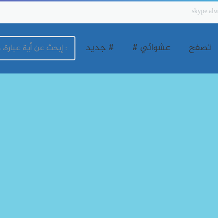
skype.alw
تصفح
عشوائي #
# جديد