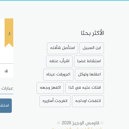
الأكثر بحثا
1.
ابن السبيل
استأصل شأفته
استشاط غضبا
اشرأب عنقه
اعقلها وتوكل
اغرورقت عيناه
افتات عليه في كذا
اكفهز وجهه
عبارات 
انتفخت اوداجه
انفرجت أساريره
استشا
©
قاومس الوجيز 2026
®