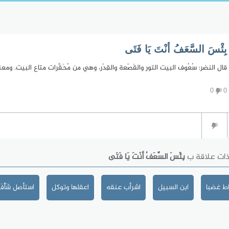
بِئْسَ السَّعَفُ أنْتَ يَا فَتَى
قال النضر: سُعُوف البيت التور والقَصْعة والقِدْر، وهي من مُحَقَّرات متاع البيت.
0
0
ذات علاقة ب
بِئْسَ السَّعَفُ أنْتَ يَا فَتَى
ط غضبا
ابن السبيل
اشرأب عنقه
اعقلها وتوكل
استأصل شَأْفَت