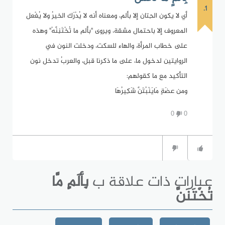
1.
أي لا يكون الحِتان إلا بألم، ومعناه أنه لا يُدْرَك الخيرُ ولا يُفْعل
المعروف إلا باحتمال مشقة، ويروى "بألم ما تُخْتَنِنَّهْ" وهذه
على خطاب المرأة، والهاء للسكت، ودخلت النون في
الروايتين لدخول ما، على ما ذكرنا قبل، والعربُ تدخل نون
التأكيد مع ما كقولهم:
ومن عضَةٍ مَايَنْبُتَنَّ شَكِيرُهَا
0
0
عبارات ذات علاقة ب
بِألَمٍ مَّا
تُخْتَنَنَّ