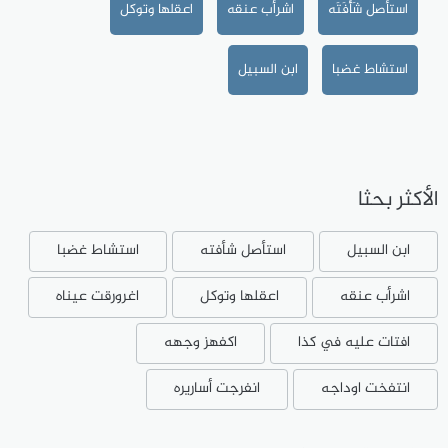
استأصل شَأْفَتَه
اشرأب عنقه
اعقلها وتوكل
استشاط غضبا
ابن السبيل
الأكثر بحثا
ابن السبيل
استأصل شأفته
استشاط غضبا
اشرأب عنقه
اعقلها وتوكل
اغرورقت عيناه
افتات عليه في كذا
اكفهز وجهه
انتفخت اوداجه
انفرجت أساريره