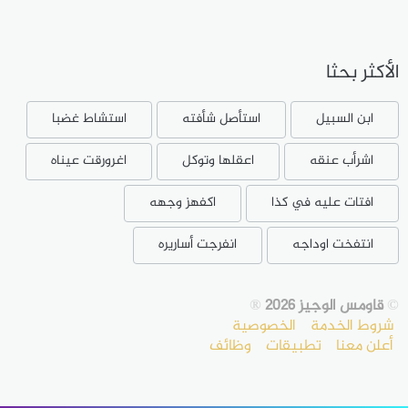
الأكثر بحثا
ابن السبيل
استأصل شأفته
استشاط غضبا
اشرأب عنقه
اعقلها وتوكل
اغرورقت عيناه
افتات عليه في كذا
اكفهز وجهه
انتفخت اوداجه
انفرجت أساريره
©
قاومس الوجيز 2026
®
شروط الخدمة
الخصوصية
أعلن معنا
تطبيقات
وظائف