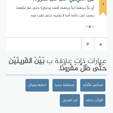
1.
أي نَزَأ بينهما (نزأ بينهما: أفسد وحرش) حتى صار مثلهما.
يضرب لمن خالط أمرا لا يَعْنيه حتى نَشِب فيه
0
0
عبارات ذات علاقة ب
بَيْنَ القَرِينَيْنِ
حَتَّى ظَلَّ مَقْروُنَا.
استأصل شَأْفَتَه
استشاط غضبا
اعقلها وتوكل
اشرأب عنقه
ابن السبيل