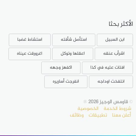
الأكثر بحثا
ابن السبيل
استأصل شأفته
استشاط غضبا
اشرأب عنقه
اعقلها وتوكل
اغرورقت عيناه
افتات عليه في كذا
اكفهز وجهه
انتفخت اوداجه
انفرجت أساريره
©
قاومس الوجيز 2026
®
شروط الخدمة
الخصوصية
أعلن معنا
تطبيقات
وظائف