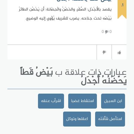
1.
يقصد بالأجْدَل: الصَّقْر، والحَضْنُ والْحِضَانة: أن يَحْضُن الطائرُ
بَيْضَه تحت جناحه. يضرب للشريف يُؤْوِي إليه الوضيع.
0
0
عبارات ذات علاقة ب
بَيْضُ قَطاً
يَحْضُنُهُ أَجْدَلُ
ابن السبيل
استشاط غضبا
اشرأب عنقه
استأصل شَأْفَتَه
اعقلها وتوكل