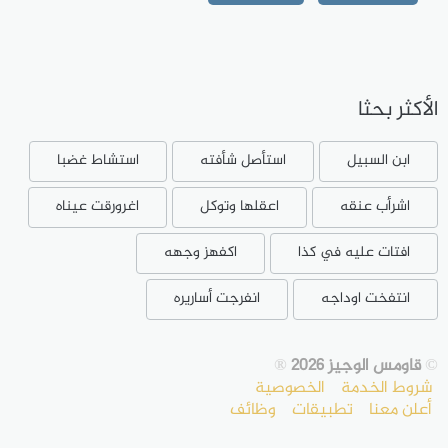
الأكثر بحثا
ابن السبيل
استأصل شأفته
استشاط غضبا
اشرأب عنقه
اعقلها وتوكل
اغرورقت عيناه
افتات عليه في كذا
اكفهز وجهه
انتفخت اوداجه
انفرجت أساريره
©
قاومس الوجيز 2026
®
شروط الخدمة
الخصوصية
أعلن معنا
تطبيقات
وظائف