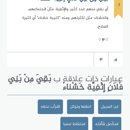
1.
أي بقي منهم عدد كثير، والإثْفِية: مَثَلٌ لاجتماعهم،
والخشناء: مثل لكثرتهم، ومنه "كتيبة خشناء" أي كثيرة
السلاح.
0
0
عبارات ذات علاقة ب
بَقِيَ مِنْ بَنِي
فُلاَنٍ إثْفِيَّة خَشْناءُ
ابن السبيل
اعقلها وتوكل
اشرأب عنقه
استأصل شَأْفَتَه
استشاط غضبا