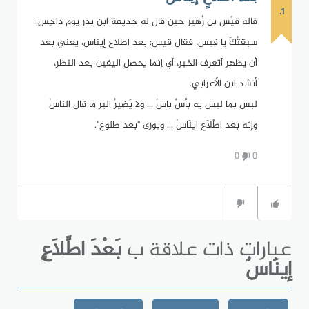
1.
قاله قَيْس بن زُهَير حين قال له حذيفة ابن بدر يوم داحِسٍ:
سبقتُكَ يا قيس، فقال قيس: بعد اطلاع إيناس، يعني بعد
أن يظهر أتعرف الخبر، أي إنما يحصل اليقين بعد النظر،
أنشد ابن الأعرابي:
لبس بما ليس به بأسٌ باسُ ... ولا يَضِيرُ البر ما قال الناسُ
وإنه بعد اطِّلاَع اينَاسُ ... ويورى "بعد طلوع".
0
0
عبارات ذات علاقة ب
بَعْدَ اطِّلاَعٍ
إينَاسٌ