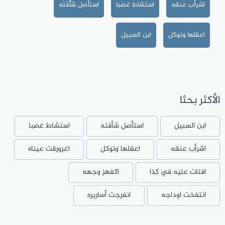
اشرأب عنقه
استشاط غضبا
استأصل شَأْفَتَه
اعقلها وتوكل
ابن السبيل
الأكثر بحثا
ابن السبيل
استأصل شأفته
استشاط غضبا
اشرأب عنقه
اعقلها وتوكل
اغرورقت عيناه
افتات عليه في كذا
اكفهز وجهه
انتفخت اوداجه
انفرجت أساريره