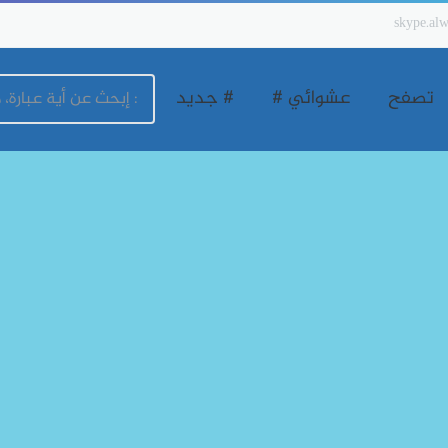
skype.alw
تصفح
عشوائي #
# جديد