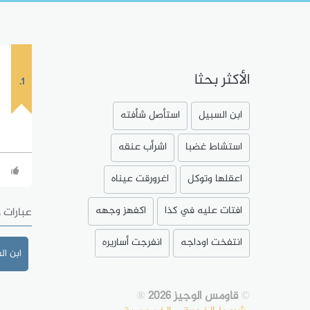
الأكثر بحثا
1.
ابن السبيل
استأصل شأفته
استشاط غضبا
اشرأب عنقه
اعقلها وتوكل
اغرورقت عيناه
افتات عليه في كذا
اكفهز وجهه
عبارات 
انتفخت اوداجه
انفرجت أساريره
ابن ال
©
قاومس الوجيز 2026
®