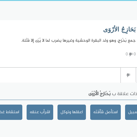
بَحَازِجُ الأرْوَى
جمع بَحْزجٍ، وهو ولد البقرة الوحشية وغيرها يضرب لما لا يُرَى إلا فَلْتة.
0
0
ذات علاقة ب
بَحَازِجُ الأرْوَى
سبيل
استأصل شَأْفَتَه
اعقلها وتوكل
اشرأب عنقه
استشاط غضب