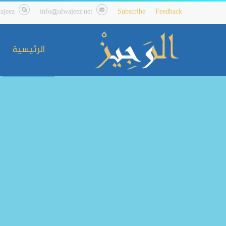
ajeez
info@alwajeez.net
Subscribe
Feedback
الرئيسية