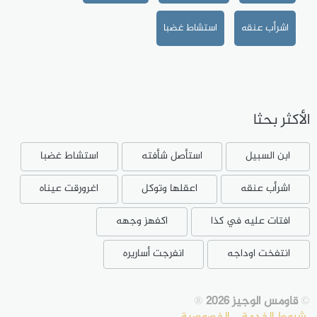
اشرأب عنقه
استشاط غضبا
الأكثر بحثا
ابن السبيل
استأصل شأفته
استشاط غضبا
اشرأب عنقه
اعقلها وتوكل
اغرورقت عيناه
افتات عليه في كذا
اكفهز وجهه
انتفخت اوداجه
انفرجت أساريره
©
قاومس الوجيز 2026
®