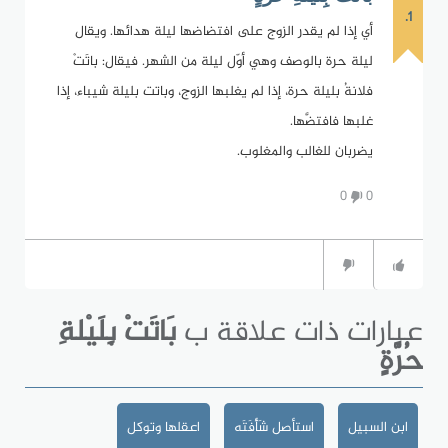
1.
أي إذا لم يقدر الزوج على افتضاضها ليلة هدائها. ويقال
ليلة حرة بالوصف وهي أوّل ليلة من الشهر. فيقال: باتَتْ
فلانةُ بليلة حرة، إذا لم يغلبها الزوج، وباتت بليلة شيباء، إذا
غلبها فافتضَّها.
يضربان للغالب والمغلوب.
0
0
عبارات ذات علاقة ب
بَاتَتْ بِلَيْلةِ
حُرَّةٍ
ابن السبيل
استأصل شَأْفَتَه
اعقلها وتوكل