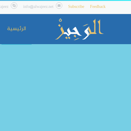
ajeez
info@alwajeez.net
Subscribe
Feedback
الرئيسية