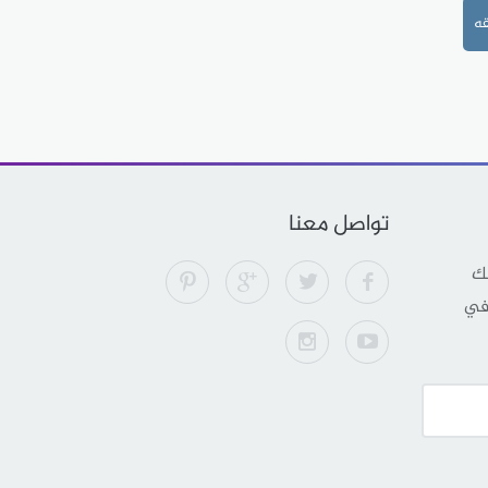
ه
تواصل معنا
لك
 في