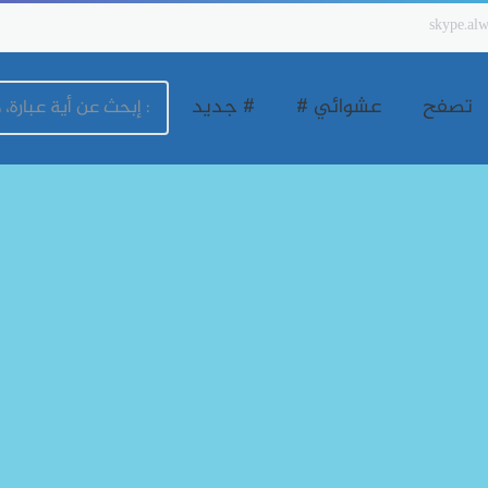
skype.alw
تصفح
عشوائي #
# جديد