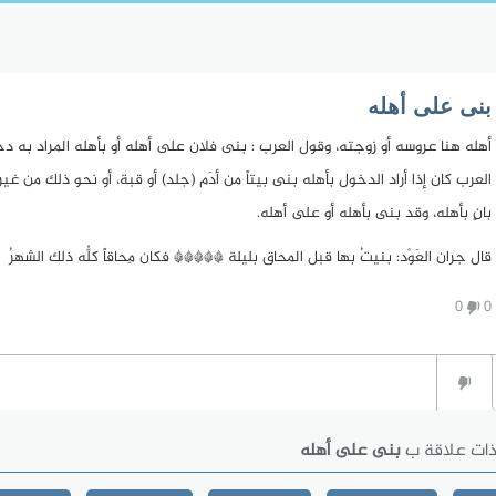
بنى على أهله
أهله هنا عروسه أو زوجته، وقول العرب : بنى فلان على أهله أو بأهله المراد به د
العرب كان إذا أراد الدخول بأهله بنى بيتاً من أدَم (جلد) أو قبة، أو نحو ذلك من غ
بانٍ بأهله، وقد بنى بأهله أو على أهله.
قال جران العَوْد: بنيتُ بها قبل المحاق بليلة ***** فكان مِحاقاً كلُّه ذلك الشهرُ
0
0
ذات علاقة ب
بنى على أهله