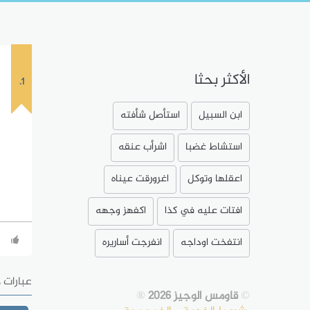
الأكثر بحثا
1.
ابن السبيل
استأصل شأفته
استشاط غضبا
اشرأب عنقه
اعقلها وتوكل
اغرورقت عيناه
افتات عليه في كذا
اكفهز وجهه
انتفخت اوداجه
انفرجت أساريره
عبارات 
©
قاومس الوجيز 2026
®