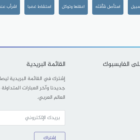
سبيل
استأصل شَأْفَتَه
اعقلها وتوكل
استشاط غضبا
اشرأب عنق
على الفايسبوك
القائمة البريدية
إشترك في القائمة البريدية ليص
جديدنا وآخر العبارات المتداولة
العالم العربي.
إشتراك