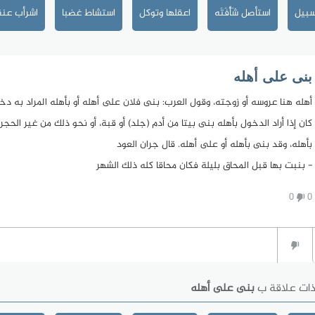
سبيل
استأصل شَأْفَتَه
اعقلها وتوكل
استشاط غضبا
اشرأب عنق
بنى على أهله
أهله هنا عروسه أو زوجته، وقول العرب: بنى فلان على أهله أو بأهله المراد به دخ
كان إذا أراد الدخول بأهله بنى بيتا من أدم (جلد) أو قبة، أو نحو ذلك من غير الحج
بأهله، وقد بنى بأهله أو على أهله. قال جران العود
- بنبت بها قبل المحاق بليلة فكان محاقا كله ذلك الشهر
0
0
ذات علاقة ب
بنى على أهله