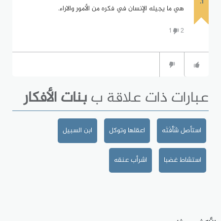
1.
هي ما يجيله الإنسان في فكره من الأمور والاراء.
1
2
عبارات ذات علاقة ب
بنات الأفكار
استأصل شَأْفَتَه
اعقلها وتوكل
ابن السبيل
استشاط غضبا
اشرأب عنقه