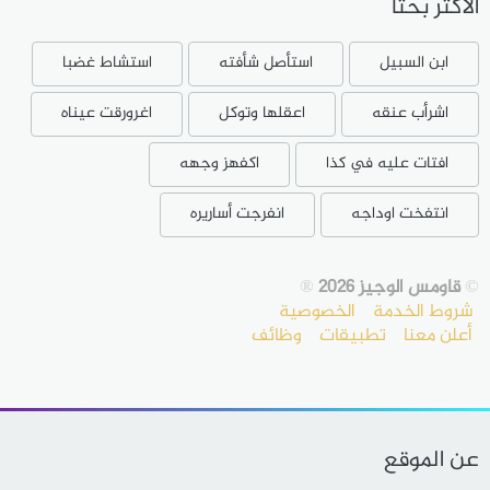
الأكثر بحثا
ابن السبيل
استأصل شأفته
استشاط غضبا
اشرأب عنقه
اعقلها وتوكل
اغرورقت عيناه
افتات عليه في كذا
اكفهز وجهه
انتفخت اوداجه
انفرجت أساريره
©
قاومس الوجيز 2026
®
شروط الخدمة
الخصوصية
أعلن معنا
تطبيقات
وظائف
عن الموقع