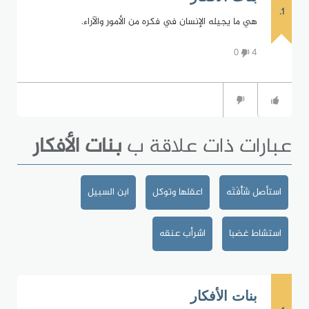
1.
هي ما يجيله الإنسان في فكره من الأمور والآراء.
0
4
عبارات ذات علاقة ب
بنات الأفكار
استأصل شَأْفَتَه
اعقلها وتوكل
ابن السبيل
استشاط غضبا
اشرأب عنقه
بنات الأفكار