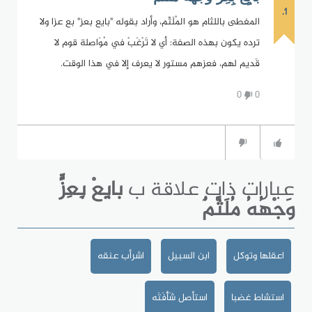
1.
المغطى باللثام هو المُلَثّم، وأراد بقوله "بايع بعز" بع عزا ولا
ترده يكون بهذه الصفة: أي لا تَرْغَبْ في مُوَاصلة قوم لا
قَديم لهم، فعزهم مستور لا يعرف إلا في هذا الوقت.
0
0
عبارات ذات علاقة ب
بايِعْ بِعِزٍّ
وَجْهُهُ مُلَثَّمٌ
اعقلها وتوكل
ابن السبيل
اشرأب عنقه
استشاط غضبا
استأصل شَأْفَتَه