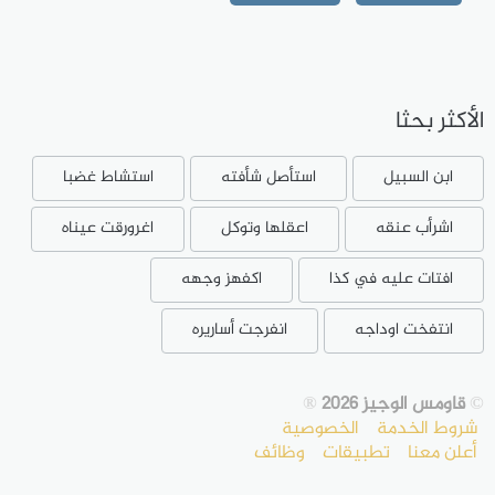
الأكثر بحثا
ابن السبيل
استأصل شأفته
استشاط غضبا
اشرأب عنقه
اعقلها وتوكل
اغرورقت عيناه
افتات عليه في كذا
اكفهز وجهه
انتفخت اوداجه
انفرجت أساريره
©
قاومس الوجيز 2026
®
شروط الخدمة
الخصوصية
أعلن معنا
تطبيقات
وظائف