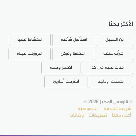
الأكثر بحثا
ابن السبيل
استأصل شأفته
استشاط غضبا
اشرأب عنقه
اعقلها وتوكل
اغرورقت عيناه
افتات عليه في كذا
اكفهز وجهه
انتفخت اوداجه
انفرجت أساريره
©
قاومس الوجيز 2026
®
شروط الخدمة
الخصوصية
أعلن معنا
تطبيقات
وظائف