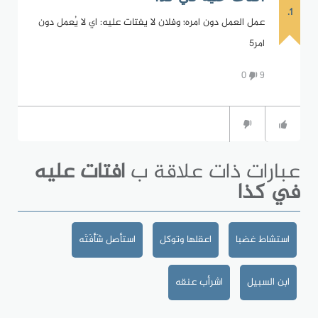
1.
عمل العمل دون امره؛ وفلان لا يفتات عليه: اي لا يُعمل دون
امر٥
0
9
عبارات ذات علاقة ب
افتات عليه
في كذا
استشاط غضبا
اعقلها وتوكل
استأصل شَأْفَتَه
ابن السبيل
اشرأب عنقه