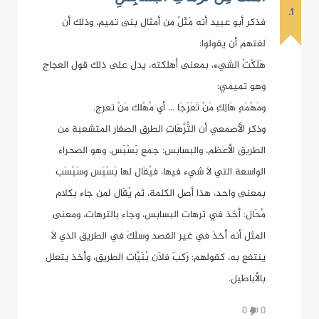
1.
فذكر أبو عبيد أنه مَثَلٌ من أمثال بنى تميم، وذلك أن
لغتهم أن يقولوا:
هَلَكْتُ الشيء، بمعنى أهلكته، يدل على ذلك قول العجاج
وهو تميمي:
ومَهْمَهٍ هَالِكِ مَنْ تَعَرَجَا ... أي مُهْلك مَنْ تعرج.
وذكر الأَصمعي أن التُّرَّهَاتِ الطرق الصغار المتشعبة من
الطريق الأعظم، والبسابس: جمع بَسْبَس، وهو الصحراء
الواسعة التي لاَ شيء فيها، فيُقَال لها بَسْبَس وسَبْسَب
بمعنى واحد، هذا أصل الكلمة، ثم يُقَال لمن جاء بكلام
مُحَال: أخذ في ترهات البسابس، وجاء بالترهات، ومعنى
المثل أنه أُخذَ في غير القصد وسلَكَ في الطريق الذي لاَ
ينتفع به، كقولهم: رَكِبَ فلاَن بُنَيَّات الطريق، وأخذ يتعلل
بالأباطيل.
0
0