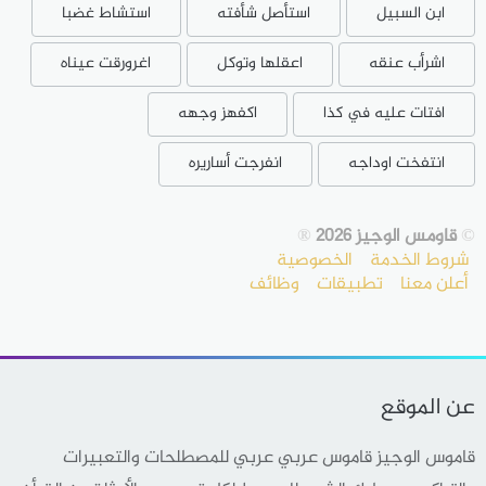
ابن السبيل
استأصل شأفته
استشاط غضبا
اشرأب عنقه
اعقلها وتوكل
اغرورقت عيناه
افتات عليه في كذا
اكفهز وجهه
انتفخت اوداجه
انفرجت أساريره
©
قاومس الوجيز 2026
®
شروط الخدمة
الخصوصية
أعلن معنا
تطبيقات
وظائف
عن الموقع
قاموس الوجيز قاموس عربي عربي للمصطلحات والتعبيرات