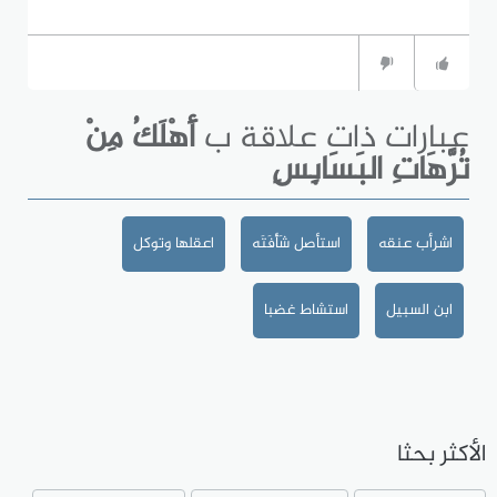
عبارات ذات علاقة ب
أَهْلَكُ مِنْ
تُرَّهَاتِ البَسَابِسِ
اشرأب عنقه
استأصل شَأْفَتَه
اعقلها وتوكل
ابن السبيل
استشاط غضبا
الأكثر بحثا