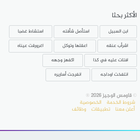
الأكثر بحثا
ابن السبيل
استأصل شأفته
استشاط غضبا
اشرأب عنقه
اعقلها وتوكل
اغرورقت عيناه
افتات عليه في كذا
اكفهز وجهه
انتفخت اوداجه
انفرجت أساريره
©
قاومس الوجيز 2026
®
شروط الخدمة
الخصوصية
أعلن معنا
تطبيقات
وظائف