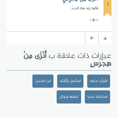
1.
قَالَوا: إنه هنا الدبّ.
0
0
عبارات ذات علاقة ب
أَنْزَى مِنْ
هِجْرِسٍ
اشرأب عنقه
استأصل شَأْفَتَه
ابن السبيل
استشاط غضبا
اعقلها وتوكل