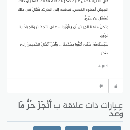
في الثنية فَحَمَلَ عليه صخر فَطَعَنَه فقتله، فلما رأى ذلك
الجيش أعطوه الخمس، فدفعه إلى الحارث، فَقَالَ في ذلك
نَهْشَل بن حَرِّيٍّ:
وَنَحْنُ مَنَعْنَا الجِيشَ أن يتأوَّبُوا ... على شَجَعَاتٍ وَالجيَادُ بنا
تَجْرِي
حَبَسْنَاهُمُ حَتَى أقَرُّوا بحُكْمِنَا ... وَأَدَّيّ أَنْفَالُ الخَمِيسُ إلى
صَخْرِ
4
9
عبارات ذات علاقة ب
أَنْجَزَ حُرٌّ مَا
وَعَدَ