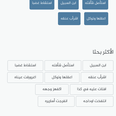
استأصل شَأْفَتَه
ابن السبيل
استشاط غضبا
اعقلها وتوكل
اشرأب عنقه
الأكثر بحثا
ابن السبيل
استأصل شأفته
استشاط غضبا
اشرأب عنقه
اعقلها وتوكل
اغرورقت عيناه
افتات عليه في كذا
اكفهز وجهه
انتفخت اوداجه
انفرجت أساريره