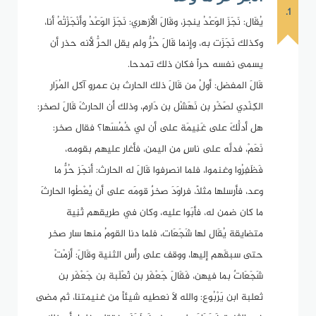
1.
يُقَال: نَجَزَ الوَعْدُ ينجز، وقَالَ الأزهري: نَجَزَ الوَعْدُ وأنْجَزْتُهُ أنا،
وكذلك نَجَزَت به، وإنما قَالَ حُرٌّ ولم يقل الحرُّ لأنه حذر أن
يسمى نفسه حراً فكان ذلك تمدحا.
قَالَ المفضل: أولُ من قَالَ ذلك الحارث بن عمرو آكل المُرَار
الكِنْدِي لصَخْر بن نَهَشْل بن دَارِم، وذلك أن الحارثَ قَالَ لصخر:
هل أدلُّكَ على غَنِيمَة على أن لي خُمُسَها؟ فقال صخر:
نَعَمْ، فدلَّه على ناسٍ من اليمن، فأغار عليهم بقومه،
فَظَفِرُوا وغنموا، فلما انصرفوا قَالَ له الحارث: أنجَز حُرٌّ ما
وعد، فأرسلها مثلاً، فراوَدَ صخرٌ قومَه على أن يُعْطُوا الحارثَ
ما كان ضمن له، فأبَوا عليه، وكان في طريقهم ثَنِية
متضايقة يُقَال لها شَجَعَات، فلما دنا القومُ منها سار صخر
حتى سبقَهم إليها، ووقف على رأس الثنية وقَالَ: أزِمْتْ
شَجَعَاتٌ بما فيهن، فَقَالَ جَعْفَر بن ثَعْلَبة بن جَعْفَر بن
ثعلبة ابن يَرْبُوع: والله لاَ نعطيه شيئاً من غنيمتنا، ثم مضى