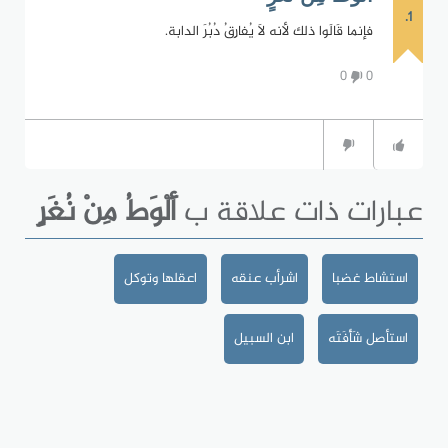
1.
فإنما قَالَوا ذلك لأنه لاَ يُفارِقُ دُبُرَ الدابة.
0
0
عبارات ذات علاقة ب
أَلْوَطُ مِنْ نُغَرٍ
استشاط غضبا
اشرأب عنقه
اعقلها وتوكل
استأصل شَأْفَتَه
ابن السبيل