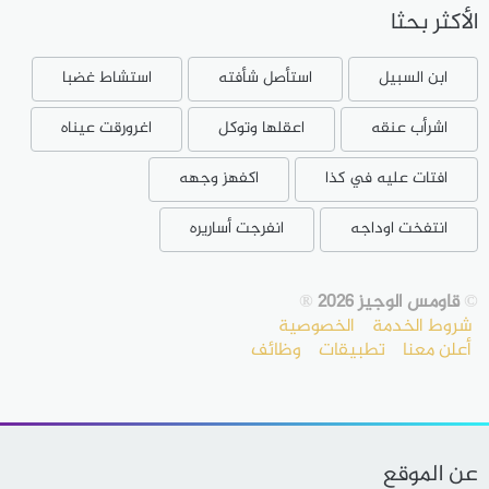
الأكثر بحثا
ابن السبيل
استأصل شأفته
استشاط غضبا
اشرأب عنقه
اعقلها وتوكل
اغرورقت عيناه
افتات عليه في كذا
اكفهز وجهه
انتفخت اوداجه
انفرجت أساريره
©
قاومس الوجيز 2026
®
شروط الخدمة
الخصوصية
أعلن معنا
تطبيقات
وظائف
عن الموقع