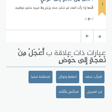
1.
لأنها إذا رأت الماء لم تنثن عنه بِزَجْرٍ ولا غيره حتى توافيه.
0
0
عبارات ذات علاقة ب
أَعْجَلُ مِنْ
نَعْجَةٍ إلى حَوْضٍ
اشرأب عنقه
اعقلها وتوكل
استشاط غضبا
ابن السبيل
استأصل شَأْفَتَه