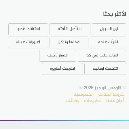
الأكثر بحثا
ابن السبيل
استأصل شأفته
استشاط غضبا
اشرأب عنقه
اعقلها وتوكل
اغرورقت عيناه
افتات عليه في كذا
اكفهز وجهه
انتفخت اوداجه
انفرجت أساريره
©
قاومس الوجيز 2026
®
شروط الخدمة
الخصوصية
أعلن معنا
تطبيقات
وظائف