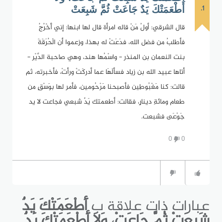
1.
أَطْعَمَتْكَ يَدٌ جَاعَتْ ثُمَّ شَبِعَتْ
قال الشرقي: أولُ مَنْ قاله امرأة قال لها ابنها: إني أَخْرُجُ
فأطلبُ من فضل الله، فدَعَتْ له بهذا، وزعموا أن الْحُرَقَةَ
بنت النعمان بن المنذر - واسْمُها هند، وهي صاحبة الدَّيْر -
أتاها عبيد الله بن زياد فسألَهَا عما أدركَتْ ورأتْ، فأخبرته، ثم
قالت: كنا مَغْبُوطِين فأصبحنا مَرْحُومين، فأمر لها بوَسْقٍ من
طعام ومائةِ دينارٍ، فقالت: أطعمتك يَدٌ شبعي فجاعت لا يد
جَوْعَى فشبعت.
0
0
عبارات ذات علاقة ب
أَطْعَمَتْكَ يَدٌ
شَبِعَتْ ثُمَّ جَاعَتْ، وَلاَ أَطْعَمَتْكَ يَدٌ