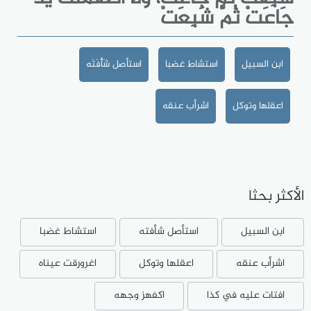
جَاعَتْ ثُمَّ شَبِعَتْ
ابن السبيل
استشاط غضبا
استأصل شَأْفَتَه
اعقلها وتوكل
اشرأب عنقه
الأكثر بحثا
ابن السبيل
استأصل شأفته
استشاط غضبا
اشرأب عنقه
اعقلها وتوكل
اغرورقت عيناه
افتات عليه في كذا
اكفهز وجهه