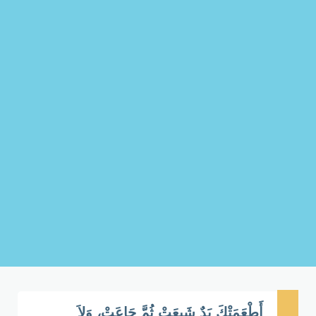
أَطْعَمَتْكَ يَدٌ شَبِعَتْ ثُمَّ جَاعَتْ، وَلاَ