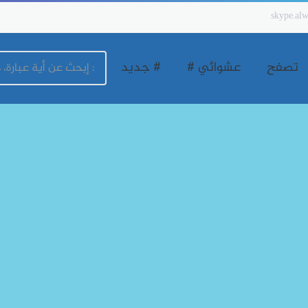
skype.alw
تصفح
عشوائي #
# جديد