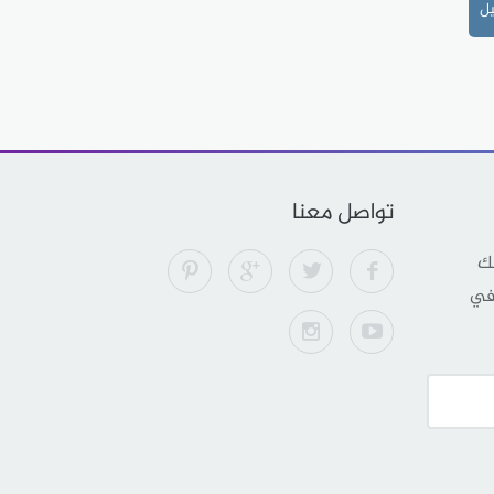
يل
تواصل معنا
لك
 في