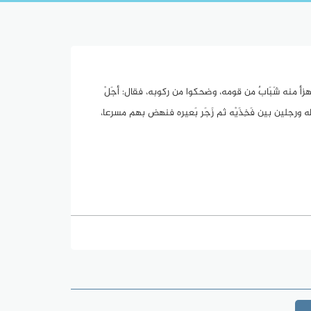
ستهزأ منه شَبَابٌ من قومه، وضحكوا من ركوبه، فقال: أجَلْ
ه ورجلين بين فَخِذَيْه ثم زَجَر بَعيره فنهض بهم مسرعا،