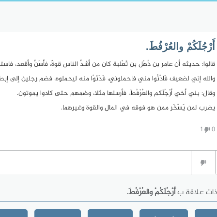
أَرْجُلَكُمْ والعُرْفُطَ.
قالوا: حديثه أن عامر بن ذُهْل بن ثَعْلبة كان من أشدِّ الناس قوةً، فأسَنَّ وأقعد، فا
والله إني لضعيف فَادْنُوا مني فاحملوني، فَدَنَوْا منه ليحملوه، فضم رجلين إلى إبط
وقال: بني أخي أرْجُلَكم والعُرْفُطَ، فأرسلها مثلا، وضمهم حتى كادوا يموتون.
يضرب لمن يَسْخَر ممن هو فوقه في المال والقوة وغيرهما.
1
0
ذات علاقة ب
أَرْجُلَكُمْ والعُرْفُطَ.