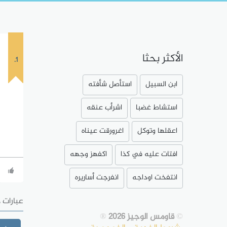
الأكثر بحثا
1.
ابن السبيل
استأصل شأفته
استشاط غضبا
اشرأب عنقه
اعقلها وتوكل
اغرورقت عيناه
افتات عليه في كذا
اكفهز وجهه
انتفخت اوداجه
انفرجت أساريره
عبارات 
©
قاومس الوجيز 2026
®