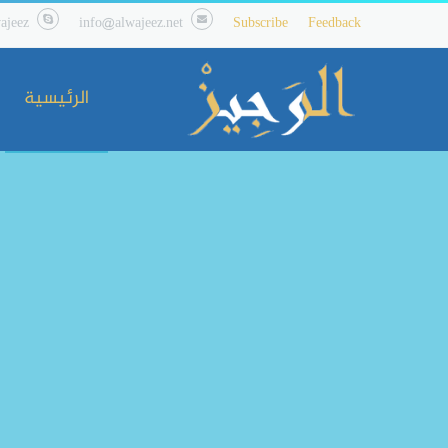
ajeez
info@alwajeez.net
Subscribe
Feedback
الرئيسية