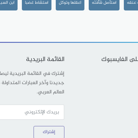
 عنقه
استأصل شَأْفَتَه
اعقلها وتوكل
استشاط غضبا
ابن السب
على الفايسبوك
القائمة البريدية
إشترك في القائمة البريدية ليص
جديدنا وآخر العبارات المتداولة
العالم العربي.
إشتراك