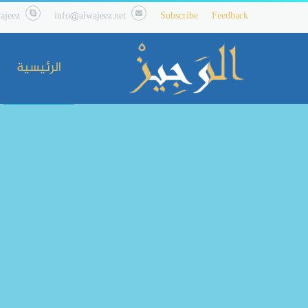
ajeez
info@alwajeez.net
Subscribe
Feedback
الرئيسية