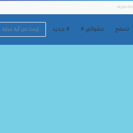
skype.alw
تصفح
عشوائي #
# جديد