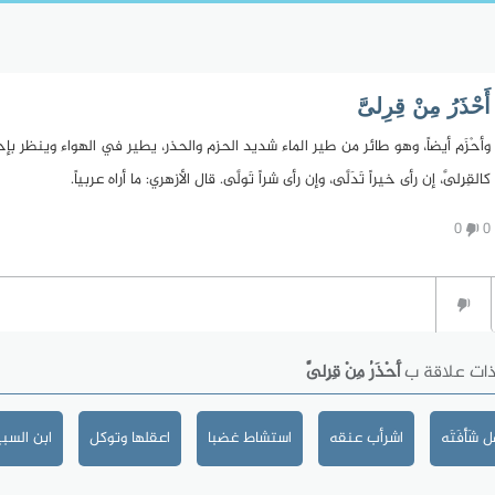
أَحْذَرُ مِنْ قِرِلىَّ
وأحْزَم أيضاً، وهو طائر من طير الماء شديد الحزم والحذر، يطير في الهواء وينظر بإح
كالقِرِلىَّ، إن رأى خيراً تَدَلَّى، وإن رأى شراً تَولَّى. قال الأزهري: ما أراه عربياً.
0
0
ذات علاقة ب
أَحْذَرُ مِنْ قِرِلىَّ
شَأْفَتَه
اشرأب عنقه
استشاط غضبا
اعقلها وتوكل
ابن السب