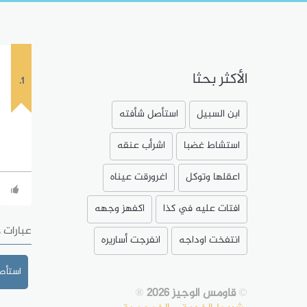
الأكثر بحثا
1.
ابن السبيل
استأصل شأفته
استشاط غضبا
اشرأب عنقه
اعقلها وتوكل
اغرورقت عيناه
افتات عليه في كذا
اكفهز وجهه
عبارات 
انتفخت اوداجه
انفرجت أساريره
استأصل 
©
قاومس الوجيز 2026
®