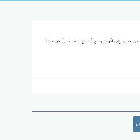
دى عينيه إلى الأرض، وفي أسجاع ابنة الخُسِّ: كن حذِراً
يل