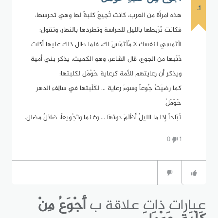
1.
هذه امرأة من العرب، كانت تُجِيعُ كلبةً لها وهي تحرسها،
فكانت تَرْبطها بالليل للحراسة وتطردها بالنهار، وتقول:
الْتَمِسِي لنفسك لا مُلْتَمَسَ لك، فلما طال ذلك عليها أكلت
ذَنَبها من الجوع، قال الشاعر، وهو الكميت، يذكر بني أمية
ويذكر أن رِعايتهم للأمة كرعاية حَوْمَل لكلبتها:
كما رضيَتْ جُوعاً وسوءَ رِعاية ... لكَلْبتها في سالِفِ الدهر
حَوْمَلُ
نُبَاحاً إذا ما الليلُ أَظْلَمَ دونَهَا ... وغنما وتَجْوِيعاً، ضلاَلٌ مضلل.
0
1
عبارات ذات علاقة ب
أَجْوَعُ مِنْ