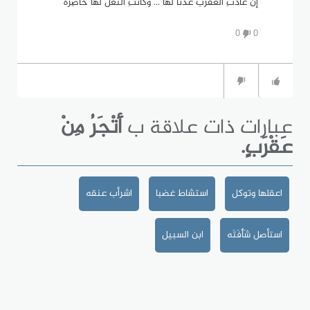
إن عَادَتِ العقربُ عُدْنَا لَهَا ... وكَانَتِ النَّعْلُ لَهَا حَاضِرَهْ
0
0
عبارات ذات علاقة ب
أَتْجَرُ مِنْ
عَقْرَبٍ.
اعقلها وتوكل
استشاط غضبا
اشرأب عنقه
استأصل شَأْفَتَه
ابن السبيل