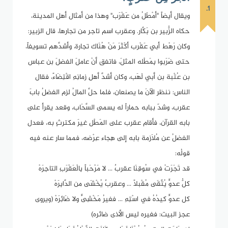
1.
ويقال أيضاً "أمْطَلُ من عَقْرَب" وهذا من أمثال أهل المدينة،
حكاه الزُّبير بن بَكَّار. وعقرب اسم تاجر من تجارها، قال الزبير:
وكان رَهْط أبي عَقْرب أكْثَرَ مَنْ هُنَاك تجارة، وأشدَّهم تسويفاً،
حتى ضَرَبوا بِمَطْله المثلَ، فاتفق أنْ عاملَ الفضلَ بن عباس
بن عُتْبة بن أبي لَهَب، وكان أشدَّ أهلِ زمانِهِ اقْتِضَاءً، فقال
الناس: ننظر الآنَ ما يصنعان، فلما حلَّ المالُ لزم الفضلُ بابَ
عقرب، وشدّ ببابه حماراً له يسمى السَّحَاب، وقعد يقرأ على
بابه القرآن، فأقام عقرب على المَطْل غيرَ مكترثٍ به، فعدل
الفضلُ عن مُلاَزمة بابه إلى هِجاء عِرْضه، فمما سار عنه فيه
قولُه:
قد تَجَرَتْ في سُوقِنَا عقربٌ ... لا مَرْحَباً بِالْعَقْرَبِ التاجِرَهْ
كلُّ عدوٍّ يُتَّقَى مُقْبلاً ... وعقربٌ يُخْشَى من الدَّابِرَهْ
كل عدوٍّ كيدُهُ في اسْتِهِ ... فغيرُ مَخْشِىٍّ ولا ضَائِرَهْ (ويروى
عجز البيت: فغيره ليس الأذى ضائره)