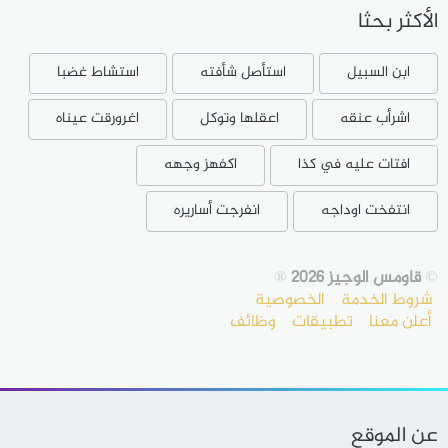
الأكثر بحثا
ابن السبيل
استأصل شأفته
استشاط غضبا
اشرأب عنقه
اعقلها وتوكل
اغرورقت عيناه
افتات عليه في كذا
اكفهز وجهه
انتفخت اوداجه
انفرجت أساريره
©
قاومس الوجيز 2026
®
شروط الخدمة
الخصوصية
أعلن معنا
تطبيقات
وظائف
عن الموقع