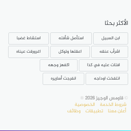
الأكثر بحثا
ابن السبيل
استأصل شأفته
استشاط غضبا
اشرأب عنقه
اعقلها وتوكل
اغرورقت عيناه
افتات عليه في كذا
اكفهز وجهه
انتفخت اوداجه
انفرجت أساريره
©
قاومس الوجيز 2026
®
شروط الخدمة
الخصوصية
أعلن معنا
تطبيقات
وظائف