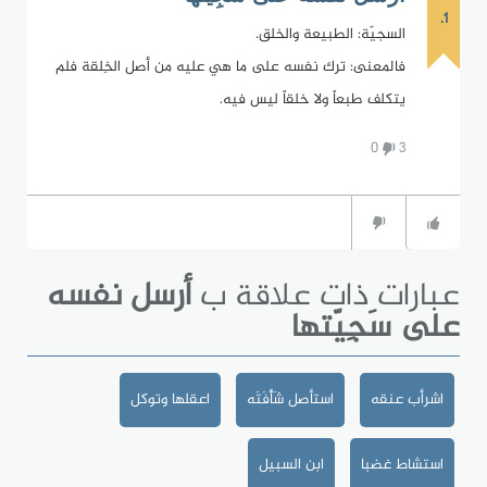
1.
السجيّة: الطبيعة والخلق.
فالمعنى: ترك نفسه على ما هي عليه من أصل الخِلقة فلم
يتكلف طبعاً ولا خلقاً ليس فيه.
0
3
عبارات ذات علاقة ب
أرسل نفسه
على سَجِيّتها
اشرأب عنقه
استأصل شَأْفَتَه
اعقلها وتوكل
استشاط غضبا
ابن السبيل