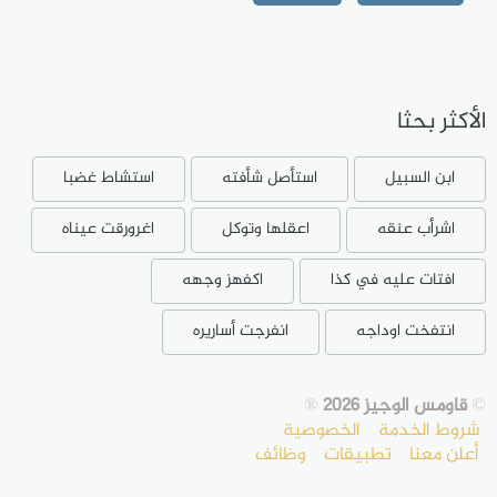
الأكثر بحثا
ابن السبيل
استأصل شأفته
استشاط غضبا
اشرأب عنقه
اعقلها وتوكل
اغرورقت عيناه
افتات عليه في كذا
اكفهز وجهه
انتفخت اوداجه
انفرجت أساريره
©
قاومس الوجيز 2026
®
شروط الخدمة
الخصوصية
أعلن معنا
تطبيقات
وظائف