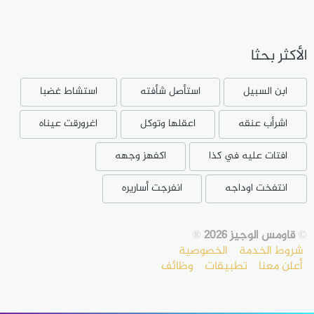
الأكثر بحثا
ابن السبيل
استأصل شأفته
استشاط غضبا
اشرأب عنقه
اعقلها وتوكل
اغرورقت عيناه
افتات عليه في كذا
اكفهز وجهه
انتفخت اوداجه
انفرجت أساريره
©
قاومس الوجيز 2026
®
شروط الخدمة
الخصوصية
أعلن معنا
تطبيقات
وظائف