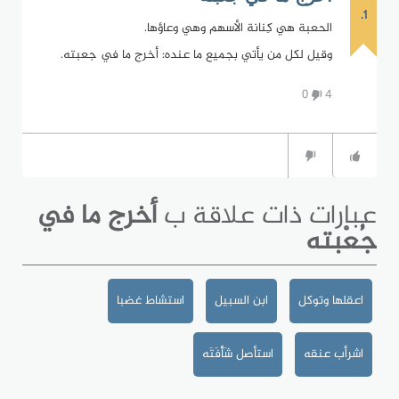
1.
الحعبة هي كِنانة الأسهم وهي وعاؤها.
وقيل لكل من يأتي بجميع ما عنده: أخرج ما في جعبته.
0
4
عبارات ذات علاقة ب
أخرج ما في
جُعْبته
اعقلها وتوكل
ابن السبيل
استشاط غضبا
اشرأب عنقه
استأصل شَأْفَتَه