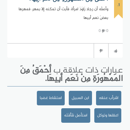
1.
وأصلُه أن رجلا رَاوَدَ امرأة، فأبت أن تمكنه إلا بمهر، فمهرها
بعضَ نعم أبيها
0
0
عبارات ذات علاقة ب
أحْمَقُ مِنَ
المَمْهُورَةِ مِنْ نَعَم أبِيهَا.
اشرأب عنقه
ابن السبيل
استشاط غضبا
اعقلها وتوكل
استأصل شَأْفَتَه