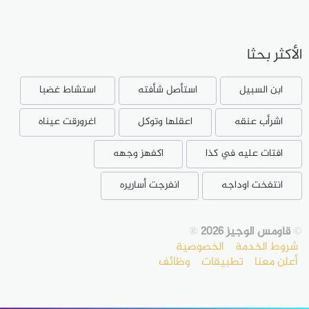
الأكثر بحثا
ابن السبيل
استأصل شأفته
استشاط غضبا
اشرأب عنقه
اعقلها وتوكل
اغرورقت عيناه
افتات عليه في كذا
اكفهز وجهه
انتفخت اوداجه
انفرجت أساريره
©
قاومس الوجيز 2026
®
شروط الخدمة
الخصوصية
أعلن معنا
تطبيقات
وظائف