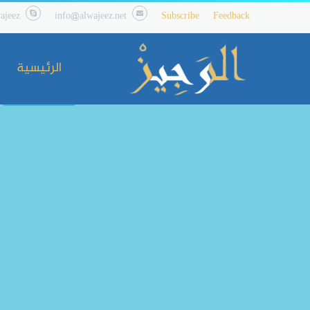
ajeez
info@alwajeez.net
Subscribe
Feedback
الرئيسية