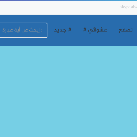
skype.alw
تصفح
عشوائي #
# جديد