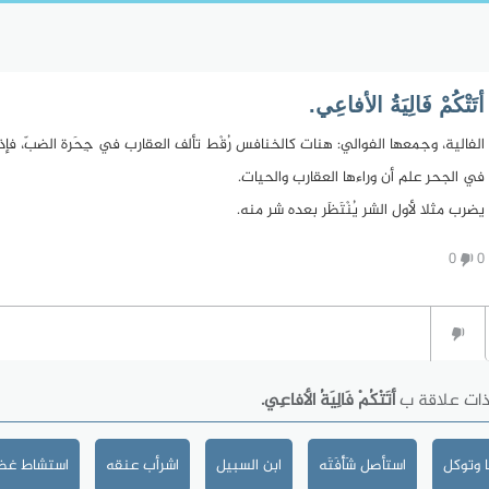
أتَتْكُمْ فَالِيَةُ الأفاعِي.
الفالية، وجمعها الفوالي: هنات كالخنافس رُقْط تألف العقارب في جِحَرة الضبّ، فإذا
في الجحر علم أن وراءها العقارب والحيات.
يضرب مثلا لأول الشر يُنْتَظَر بعده شر منه.
0
0
ذات علاقة ب
أتَتْكُمْ فَالِيَةُ الأفاعِي.
 وتوكل
استأصل شَأْفَتَه
ابن السبيل
اشرأب عنقه
استشاط غضب