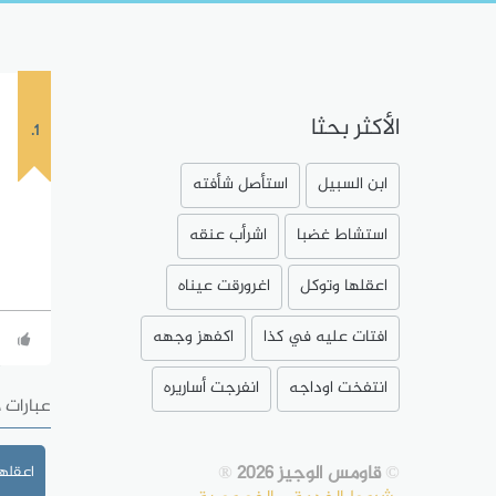
الأكثر بحثا
1.
ابن السبيل
استأصل شأفته
استشاط غضبا
اشرأب عنقه
اعقلها وتوكل
اغرورقت عيناه
افتات عليه في كذا
اكفهز وجهه
انتفخت اوداجه
انفرجت أساريره
عبارات 
©
قاومس الوجيز 2026
®
اعقلها