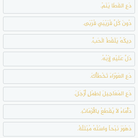
دَعِ القَطَا يَنَمْ.
دُونَ كُلِّ قُرَيْبَي قُرْبَى.
دِيكُهُ يَلْقُطٌ الْحَبَّ.
دَلَّ عَلَيْهِ إِرْبُهُ.
دَعِ العَوْرَاءَ تَخْطَأْكَ.
دَعِ المَعَاجِيلَ لِطِمْلٍ أَرْجَلَ.
دَأْمَاءُ لاَ يُقْطَعُ بِالأرْمَاثِ.
دَهْوَرَ نَبْحاً واسْتُهُ مُبْتَلَّةٌ.