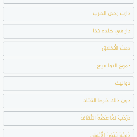
دارت رحى الحرب
دار في خلده كذا
دمث الأخلاق
دموع التماسيح
دواليك
دون ذلك خرط القتاد
دَرْدَبَ لَمَّا عَضَّهُ الثَّقَافُ
دُونَهُ بَيْضُ الأَنُوقِ.