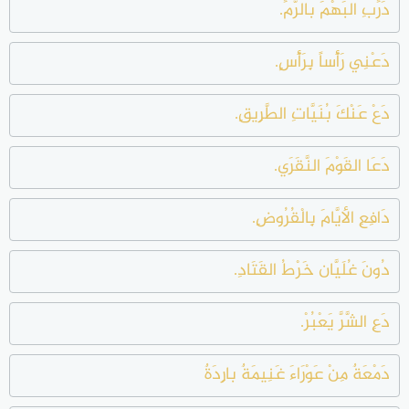
دَرِّبِ البَهْمَ بالرَّمِّ.
دَعْنِي رَأْساً بِرَأْسٍ.
دَعْ عَنْكَ بُنَيَّاتِ الطَّرِيقِ.
دَعَا القَوْمَ النَّقَرَي.
دَافِعِ الأيَّامَ بِالْقُرُوضِ.
دُونَ غُلَيَّان خَرْطُ القَتَادِ.
دَعِ الشَّرَّ يَعْبُرْ.
دَمْعَةٌ مِنْ عَوْرَاءَ غَنِيمَةٌ بارِدَةٌ