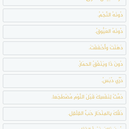
دُونَهُ النَّجْمُ.
دُونَهُ العَيُّوقُ.
دَهَنْتَ وأحْفَفْتَ.
دُونَ ذَا ويَنْفُقُ الحمَارُ.
دُرِّي دُبَسُ.
دَمِّثْ لِنَفْسِكَ قَبْلَ النَّوْم مُضْطَجَعا.
دَقَّكَ بِالمِنْحَاز حَبَّ القِلْقِلِ.