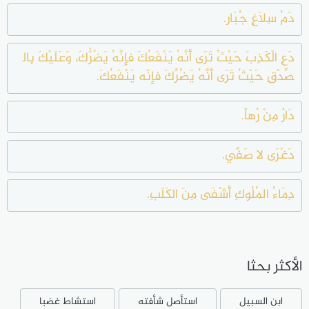
دَمُ سِلاَغٍ جُبَار.
دَعِ الْكَذِبَ حَيْثُ تَرَى أَنَّهُ يَنْفَعُكَ فإِنَّهُ يَضُرُّكَ، وَعَلَيْكَ بِال
صِّدْقِ حَيْثُ تَرَى أَنَّهُ يَضُرَّكَ فإِنّه يَنْفَعُكَ.
دَارٌ مِنْ رُهاً.
دَغْرَى لا صَفَّي.
دِمَاءُ المُلُوكِ أَشْفَى مِنَ الكَلَبِ.
الأكثر بحثا
ابن السبيل
استأصل شأفته
استشاط غضبا