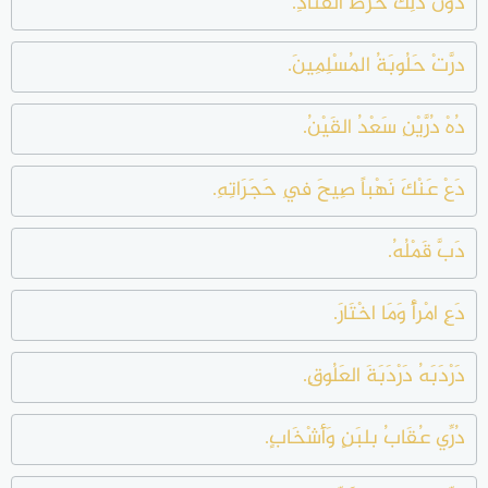
دُونَ ذَلِكَ خَرْطُ القَتَادِ.
درَّتْ حَلُوبَةُ المُسْلِمِينَ.
دُهْ دُرَّيْنِ سَعْدُ القَيْنُ.
دَعْ عَنْكَ نَهْباً صِيحَ فِي حَجَرَاتِهِ.
دَبَّ قَمْلُهُ.
دَعِ امْرأً وَمَا اخْتَارَ.
دَرْدَبَهُ دَرْدَبَةَ العَلُوقِ.
دُرِّي عُقَابُ بلبَنٍ وَأَشْخَابٍ.