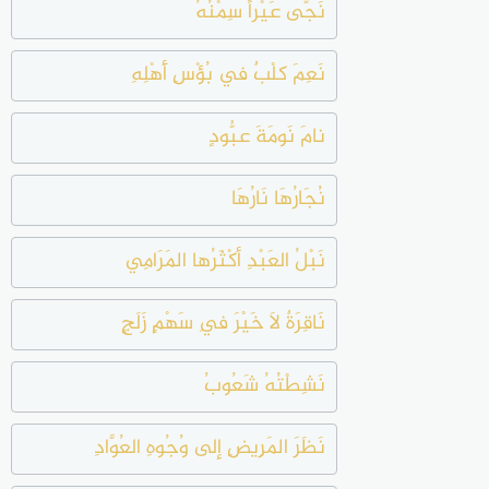
نَجَّى عَيْراً سِمْنُهُ
نَعِمَ كلْبٌ في بُؤْسِ أَهْلِهِ
نامَ نَومَةَ عبُّودٍ
نُجَارُهَا نَارُهَا
نَبْلُ العَبْدِ أكْثَرُها المَرَامِي
نَاقِرَةٌ لاَ خَيْرَ فِي سَهْمٍ زَلَجٍ
نَشِطْتُهُ شَعُوبُ
نَظَرَ المَرِيضِ إلى وُجُوهِ العُوَّادِ