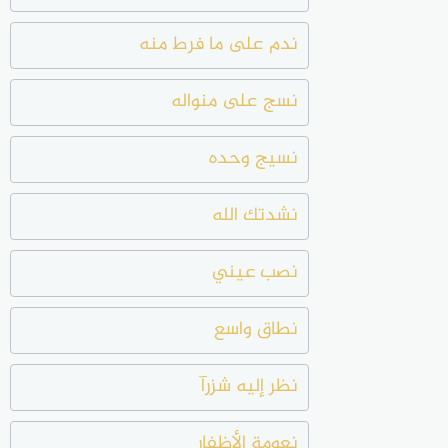
ندم على ما فرط منه
نسج على منواله
نسيج وحده
نشدتك الله
نصب عيني
نطاق واسع
نظر إليه شزرآ
نعومة الأظفار