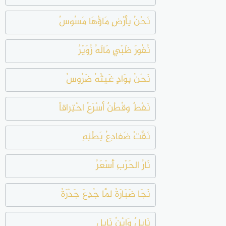
نَحْنُ بِأَرْضٍ مَاؤُهَا مَسُوسُ
نُفُورَ ظَبْيٍ مَالَهُ زُوَيْرٌ
نَحْنُ بِوَادٍ غَيثُهُ ضَرُوسُ
نَفْطٌ وقُطْنٌ أسْرَعُ احْتِراقاً
نَقَّتْ ضَفادِعُ بَطْنِهِ
نَارُ الحَرْبِ أَسْعَرُ
نَجَا ضَبَارَةُ لمَّا جُدِعَ جَدْرَةُ
نَابِلٌ وَابْنُ نَابِلٍ