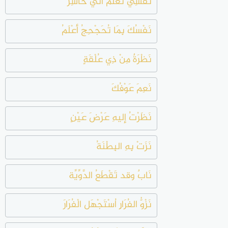
نَفْسِي تَعْلَمُ أنِّي خَاسِرٌ
نَفْسُكَ بِمَا تُحَجْحِجُ أعْلَمُ
نَظْرَةٌ مِنْ ذِي عُلْقَةٍ
نَعِمَ عَوْفُكَ
نَظَرْتُ إليهِ عَرْضَ عَيْنٍ
نَزَتْ بِهِ البِطْنَةُ
نَابٌ وقد تَقْطَعُ الدَّوِّيِّة
نَزْوُّ الفُرَارِ اُسْتَجْهَل الْفُرَارَ