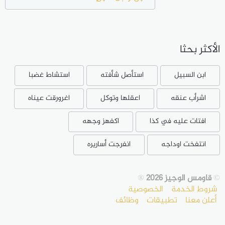
الأكثر بحثا
ابن السبيل
استأصل شأفته
استشاط غضبا
اشرأب عنقه
اعقلها وتوكل
اغرورقت عيناه
افتات عليه في كذا
اكفهز وجهه
انتفخت اوداجه
انفرجت أساريره
©
قاومس الوجيز 2026
®
شروط الخدمة
الخصوصية
أعلن معنا
تطبيقات
وظائف