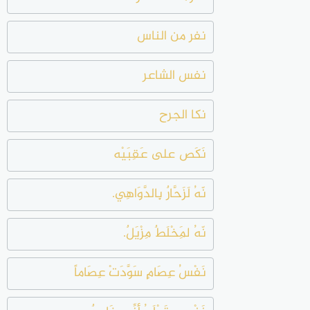
نفر من الناس
نفس الشاعر
نكا الجرح
نَكَص على عَقِبَيْه
نّهُ لَزَحَّارٌ بِالدَّوَاهِي.
نّهُ لَمِخْلَطٌ مِزْيَلٌ.
نَفْسُ عِصَامٍ سَوَّدَتْ عِصَاماً