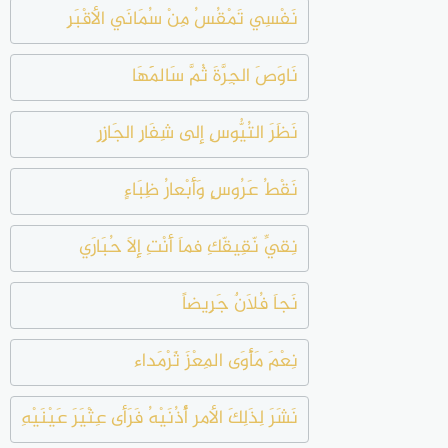
نَفْسِي تَمْقُسُ مِنْ سُمَانَي الأقْبَرِ
نَاوَصَ الجِرَّةَ ثُمَّ سَالَمَهَا
نَظَرَ التُيُّوسِ إلى شِفَارِ الجَازِرِ
نَقْطُ عَرُوسٍ وَأَبْعارُ ظِبَاءٍ
نِقيِّ نّقِيقّكِ فماَ أَنْتِ إِلاَ حُبَارَي
نَجاَ فُلاَنٌ جَرِيضاً
نِعْمَ مَأْوَى المِعْزَ ثَرْمَداء
نَشَرَ لِذَلِكَ الأمر أُذُنَيْهُ فَرَأى عِثْيَرَ عَيْنَيْهِ