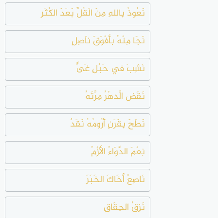
نَعُوذُ بِاللهِ مِنَ الْقُلِّ بَعْدَ الكُثْرِ
نَجَا مِنْهُ بأَفْوَقَ ناَصِلٍ
نَشِبَ في حَبْلِ غَىٍّ
نَقَض الَّدهْرُ مِرَّتَهُ
نَطَحَ بِقَرْنٍ أَرُومُهُ نَقْدٌ
نِعْمَ الدَّوَاءُ الأَزْمُ
نَاصِعْ أَخَاكَ الخَبَرَ
نَزِقُ الحِقَاقِ