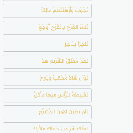
نَجَوْتُ وَأَرْهَنْتُهُمْ مالِكاً
نَكْءُ القَرْح بِالْقَرْحِ أَوْجَعُ
نَاجِزاً بِنَاجِزٍ
نِعْمَ مَعْلَقُ الشَّرْبةِ هذَا
نَوْآنِ شَالاَ مُحْقِبٌ وَبَارِحٌ
نَشِيطَةٌ لِلْرَّأسِ فيِهَا مأكَلٌ
ناَمَ بِعَيْنِ الآمنِ المُشَيَّعِ
نَعْلُكَ شَرٌ مِنْ حَفَاكَ فَاتَّرِكْ